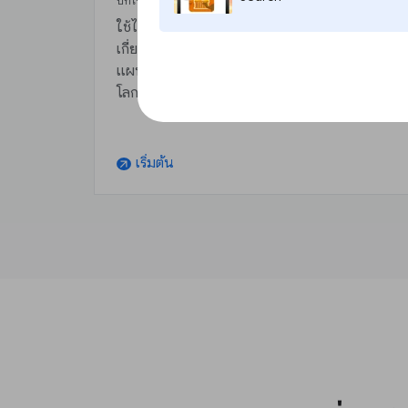
บทเรียน
ใช้ไลบรารี่ภาพถ่ายดาวเทียมขนาดยักษ์และชุดข้อมูลท
เกี่ยวข้องเพื่อตรวจหาการเปลี่ยนแปลง แนวโน้มจาก
แผนที่และการเปรียบเทียบความแตกต่างบนพื้นผิว
โลก
เริ่มต้น
arrow_outward