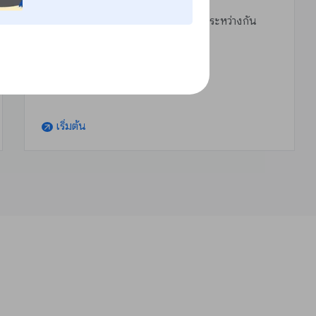
บทเรียน
ให้ข้อความที่สำคัญด้วยการสร้างแผนที่ระหว่างกัน
เริ่มต้น
arrow_outward