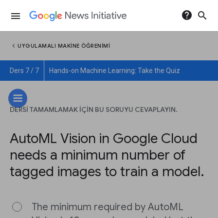
help
search
menu
chevron_left
UYGULAMALI MAKINE ÖĞRENIMI
Ders 7 / 7
Hands-on Machine Learning: Take the Quiz
DERSİ TAMAMLAMAK İÇİN BU SORUYU CEVAPLAYIN.
AutoML Vision in Google Cloud
needs a minimum number of
tagged images to train a model.
The minimum required by AutoML