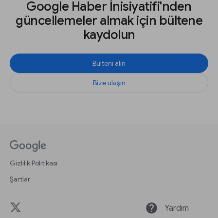
Google Haber İnisiyatifi'nden
güncellemeler almak için bültene
kaydolun
Bülteni alın
Bize ulaşın
Gizlilik Politikası
Şartlar
help
Yardım