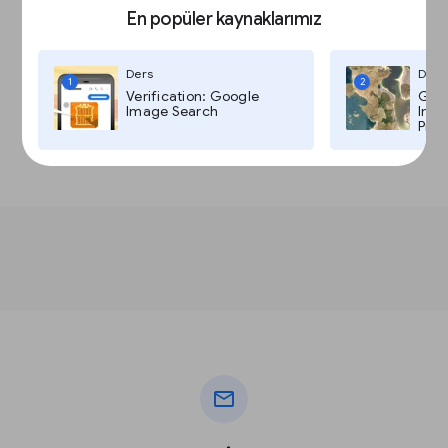
En popüler kaynaklarımız
Ders
Ders
1
2
Verification: Google
Goog
Image Search
Imag
Pro,
mail