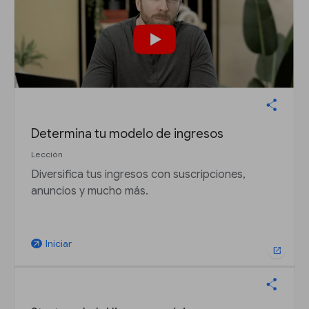
Determina tu modelo de ingresos
Lección
Diversifica tus ingresos con suscripciones,
anuncios y mucho más.
Iniciar
arrow_outward
open_in_new