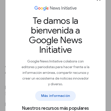
para ver si se alinean con los tuyos.
Investiga si una fundación ayuda a
desarrollar las habilidades de tu equipo,
Te damos la
como el asesoramiento.
Dirígete a las fundaciones locales antes
bienvenida a
que las nacionales.
Google News
Initiative
Google News Initiative colabora con
¿Qué son los inversores ángel y
editores y periodistas para hacer frente a la
de capital de riesgo?
información errónea, compartir recursos y
crear un ecosistema de noticias innovador
y diverso.
La inversión externa puede provenir de
inversores ángel
y de
capital de riesgo
.
Más información
Inversores externos
Nuestros recursos más populares