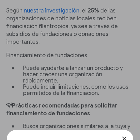
Según
nuestra investigación
, el
25%
de las
organizaciones de noticias locales reciben
financiación filantrópica, ya sea a través de
subsidios de fundaciones o donaciones
importantes.
Financiamiento de fundaciones
Puede ayudarte a lanzar un producto y
hacer crecer una organización
rápidamente.
Puede incluir limitaciones, como los usos
permitidos de la financiación.
💡Prácticas recomendadas para solicitar
financiamiento de fundaciones
Busca organizaciones similares a la tuya y
postúlate a sus financiadores.
close
Investiga los valores de una fundación