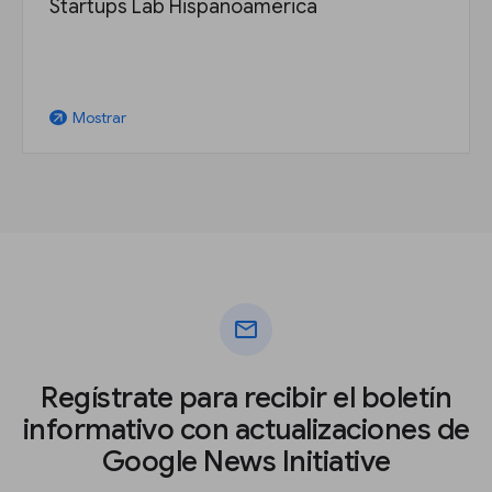
Startups Lab Hispanoamérica
Mostrar
arrow_outward
mail
Regístrate para recibir el boletín
informativo con actualizaciones de
Google News Initiative