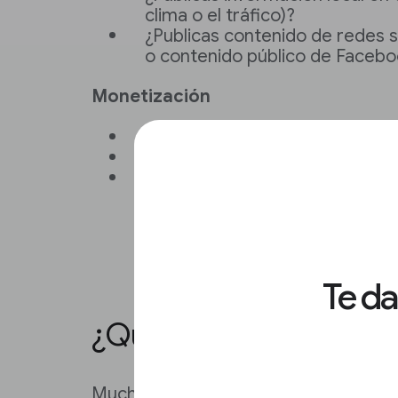
clima o el tráfico)?
¿Publicas contenido de redes 
o contenido público de Faceb
Monetización
¿Vendes anuncios?
¿Ofreces una suscripción con
¿Recibes pagos en tu sitio, por
donaciones?
Te d
¿Quién usará tu CMS?
Muchas organizaciones de noticias c