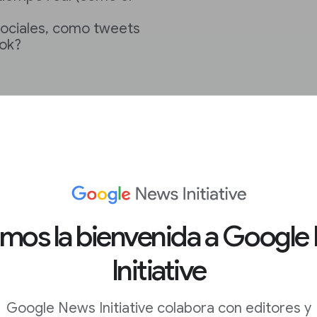
sociales, como tweets
ook?
 un muro de pago?
 ejemplo, por
amos la bienvenida a Google
Initiative
Google News Initiative colabora con editores y
uentan con varios