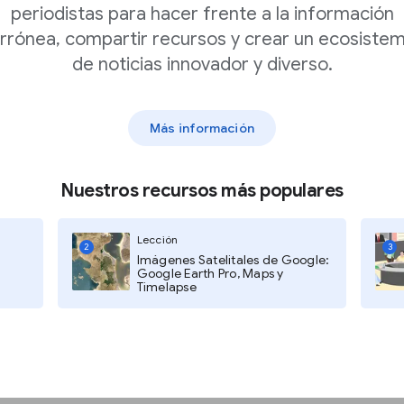
periodistas para hacer frente a la información
de administración de
rrónea, compartir recursos y crear un ecosiste
de noticias innovador y diverso.
rtículos todos los días.
co
puede publicar o
Más información
ucto
puede garantizar
 correctamente según
Nuestros recursos más populares
e encargarse de
Por ejemplo, podría
Lección
2
3
scripción o garantizar
Imágenes Satelitales de Google:
 correctamente.
Google Earth Pro, Maps y
Timelapse
i un sistema de
ará a tus necesidades,
nización de noticias