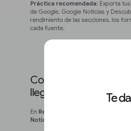
Práctica recomendada
: Exporta tu
de Google, Google Noticias y Descub
rendimiento de las secciones, los fo
cada fuente.
Comprende cómo los 
llegan a tu sitio
Te d
En
Resultados de la Búsqueda
,
Des
Noticias
, puedes conocer estadística