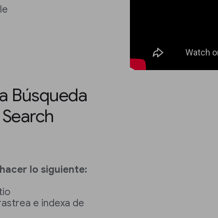
le
 la Búsqueda
e Search
acer lo siguiente:
tio
rastrea e indexa de