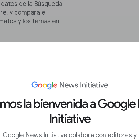
s datos de la Búsqueda
re, y compara el
rmatos y los temas en
públicos
amos la bienvenida a Google
Initiative
cubre
o
Google
s de lo siguiente:
Google News Initiative colabora con editores y