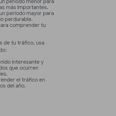
un período menor para
cias más importantes.
un período mayor para
do perdurable.
ara comprender tu
de tu tráfico, usa
do:
nido interesante y
idos que ocurren
es.
nder el tráfico en
os del año.