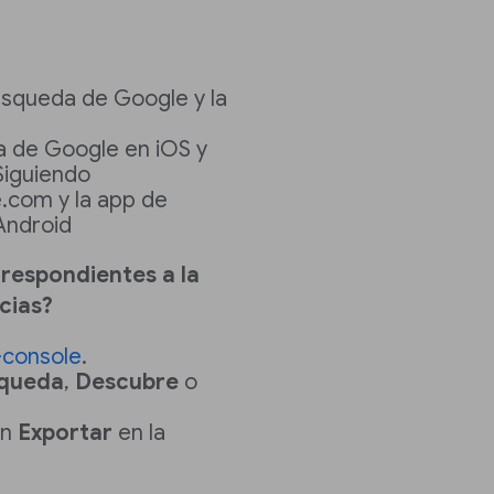
úsqueda de Google y la
a de Google en iOS y
Siguiendo
.com y la app de
Android
respondientes a la
cias?
-console
.
queda
,
Descubre
o
en
Exportar
en la