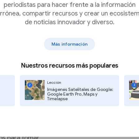
 la Búsqueda): Qué
periodistas para hacer frente a la información
r a tu sitio
rrónea, compartir recursos y crear un ecosiste
n más impresiones y
de noticias innovador y diverso.
do de texto, imagen,
Más información
Nuestros recursos más populares
otivo por el que las
Lección
2
3
cando consultas que
Imágenes Satelitales de Google:
o, "deportes locales en
Google Earth Pro, Maps y
Timelapse
ara ver los datos
o.
 y descripciones tienen
tos para tomar