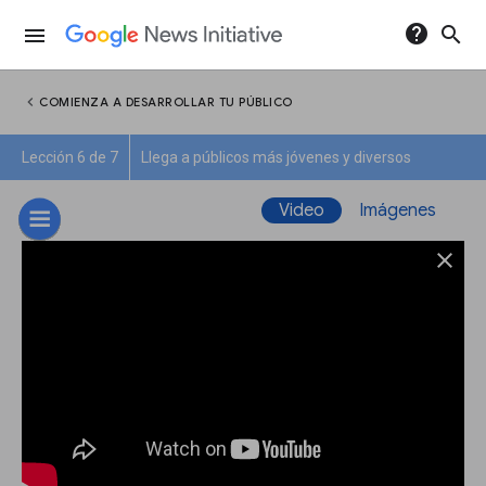
help
search
menu
chevron_left
COMIENZA A DESARROLLAR TU PÚBLICO
Lección 6 de 7
Llega a públicos más jóvenes y diversos
Video
Imágenes
close