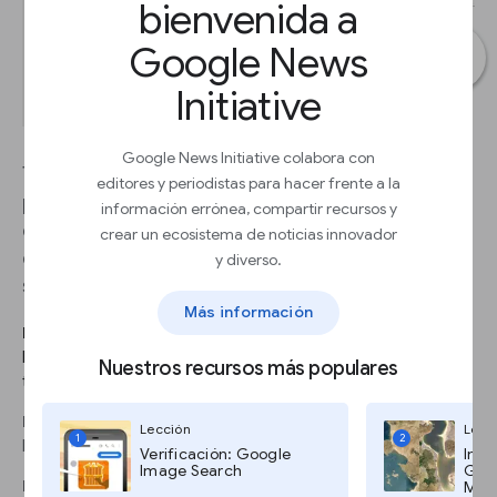
bienvenida a
Google News
Initiative
Google News Initiative colabora con
This can really speed up the process of verifying
editores y periodistas para hacer frente a la
photo captions, video descriptions and user
información errónea, compartir recursos y
comments. If you use this feature frequently, you
crear un ecosistema de noticias innovador
can edit the extension settings to automatically
y diverso.
show translation every time you highlight text.
Más información
PASO 1
Instala la extensión de Chrome Google Translate para que
Nuestros recursos más populares
traducir palabras y frases en páginas web sea más fácil.
PASO 2
Lección
Lecc
1
2
Resalta cualquier sección de texto en un idioma diferente.
Verificación: Google
Imág
Image Search
Goog
PASO 3
Maps