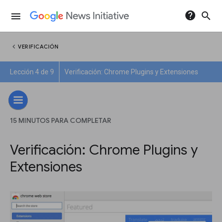
help
search
menu
chevron_left
VERIFICACIÓN
Lección 4 de 9
Verificación: Chrome Plugins y Extensiones
15 MINUTOS PARA COMPLETAR
Verificación: Chrome Plugins y
Extensiones