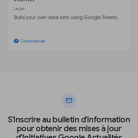
Leçon
Build your own data sets using Google Sheets.
Commencer
arrow_outward
mail
S'inscrire au bulletin d'information
pour obtenir des mises à jour
d'Initiatives Google Actualités