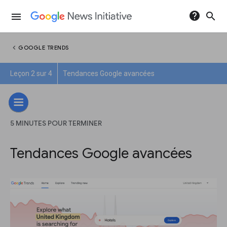
help
search
menu
chevron_left
GOOGLE TRENDS
Leçon 2 sur 4
Tendances Google avancées
5 MINUTES POUR TERMINER
Tendances Google avancées