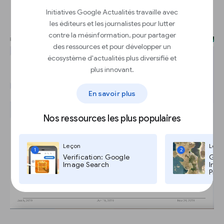
le type de recherche
Initiatives Google Actualités travaille avec
les éditeurs et les journalistes pour lutter
contre la mésinformation, pour partager
des ressources et pour développer un
écosystème d'actualités plus diversifié et
plus innovant.
En savoir plus
Nos ressources les plus populaires
Leçon
Leço
1
2
Verification: Google
Goog
Image Search
Imag
Pro,