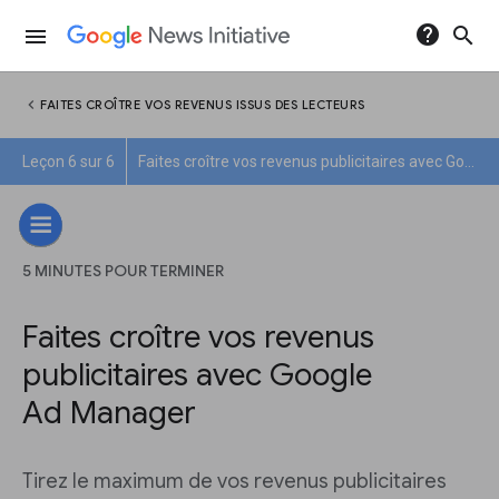
help
search
menu
chevron_left
FAITES CROÎTRE VOS REVENUS ISSUS DES LECTEURS
Leçon 6 sur 6
Faites croître vos revenus publicitaires avec Google Ad Manager
5 MINUTES POUR TERMINER
Faites croître vos revenus
publicitaires avec Google
Ad Manager
Tirez le maximum de vos revenus publicitaires