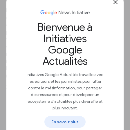
close
Les
groupes de rendement
sont des groupes
de votre inventaire publicitaire qui peuvent être
Bienvenue à
ciblés sur des échanges et des réseaux
publicitaires tiers. En configurant l'enchère d'en-
Initiatives
tête, vous permettez aux annonceurs d'enchérir
Google
sur des blocs d'annonces à partir de leur
navigateur. Les groupes de rendement sont plus
Actualités
rapides à mettre en place que les éléments de
ligne de type priorité au prix, et fournissent des
Initiatives Google Actualités travaille avec
rapports plus précis.
les éditeurs et les journalistes pour lutter
💡 Pratiques exemplaires
contre la mésinformation, pour partager
des ressources et pour développer un
écosystème d'actualités plus diversifié et
plus innovant.
En savoir plus