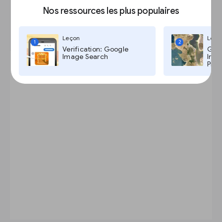
Placez des annonces natives
Nos ressources les plus populaires
plein écran
Leçon
Leço
1
2
Verification: Google
Goog
Image Search
Imag
Pro,