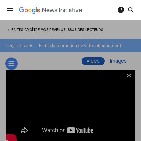
help
search
menu
chevron_left
FAITES CROÎTRE VOS REVENUS ISSUS DES LECTEURS
Leçon 3 sur 6
Faites la promotion de votre abonnement
Vidéo
Images
close