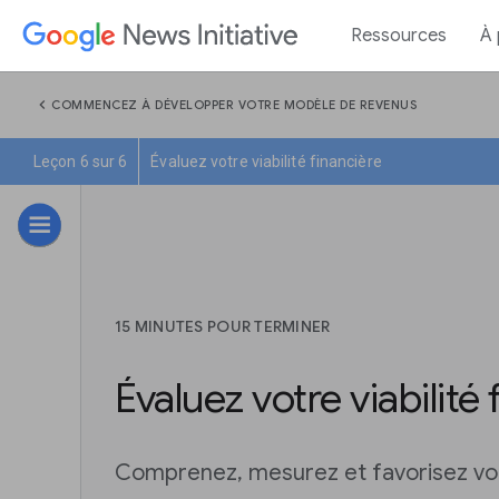
Ressources
À
chevron_left
COMMENCEZ À DÉVELOPPER VOTRE MODÈLE DE REVENUS
Leçon 6 sur 6
Évaluez votre viabilité financière
15 MINUTES POUR TERMINER
Évaluez votre viabilité
Comprenez, mesurez et favorisez votr