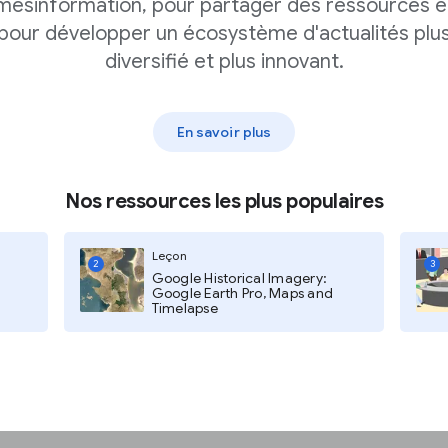
mésinformation, pour partager des ressources e
pour développer un écosystème d'actualités plu
diversifié et plus innovant.
En savoir plus
re organisation.
Nos ressources les plus populaires
e organisation pour
Leçon
sibilité
pour
2
3
Google Historical Imagery:
e et voir si vous êtes
Google Earth Pro, Maps and
Timelapse
nnaire avec les membres
dent. Les questions