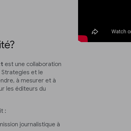
ité?
ct
est une collaboration
 Strategies et le
endre, à mesurer et à
ur les éditeurs du
t :
ission journalistique à