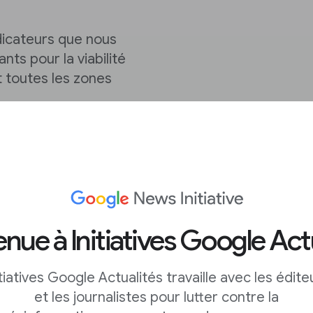
dicateurs que nous
s pour la viabilité
t toutes les zones
ité
évaluent si vous
i répond aux besoins
 pour votre public
ière efficace
nue à Initiatives Google Act
ctionner efficacement
itiatives Google Actualités travaille avec les édite
ésilient
et les journalistes pour lutter contre la