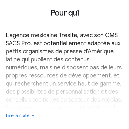
Pour qui
L'agence mexicaine Tresite, avec son CMS
SACS Pro, est potentiellement adaptée aux
petits organismes de presse d'Amérique
latine qui publient des contenus
numériques, mais ne disposent pas de leurs
propres ressources de développement, et
qui recherchent un service haut de gamme,
des possibilités de personnalisation et des
conseils spécifiques au secteur des médias.
Les organismes de presse qui publient à la
fois sous format papier et numérique
Lire la suite
doivent savoir que, même si certains clients