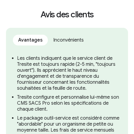
de Tresite utilisent les deux supports,
SACS Pro n'offre pas la fluidité suffisante
Avis des clients
pour connecter les deux univers. Les outils
présentent par exemple des lacunes en
matière d'archivage, de services vidéo,
Avantages
Inconvénients
d'abonnements et de services de gestion
publicitaire.
Les clients indiquent que le service client de
Tresite est toujours rapide (2-5 min, "toujours
ouvert"). Ils apprécient le haut niveau
d'engagement et de transparence du
fournisseur concernant les fonctionnalités
souhaitées et la feuille de route.
Tresite configure et personnalise lui-même son
CMS SACS Pro selon les spécifications de
chaque client.
Le package outil-service est considéré comme
"abordable" pour un organisme de petite ou
moyenne taille. Les frais de service mensuels