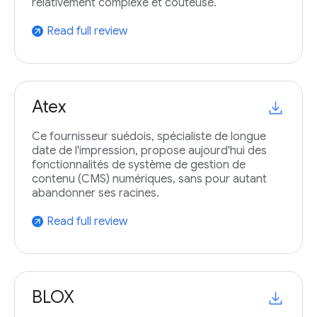
relativement complexe et coûteuse.
Read full review
arrow_outward
Atex
Ce fournisseur suédois, spécialiste de longue
date de l'impression, propose aujourd'hui des
fonctionnalités de système de gestion de
contenu (CMS) numériques, sans pour autant
abandonner ses racines.
Read full review
arrow_outward
BLOX