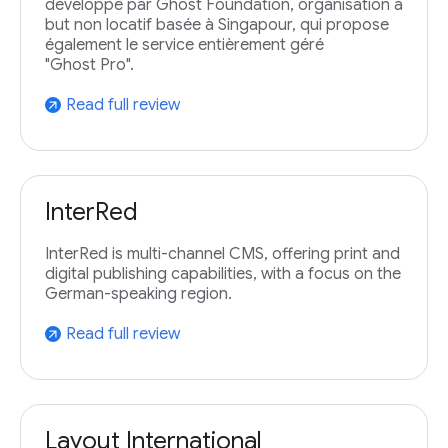
développé par Ghost Foundation, organisation à
but non locatif basée à Singapour, qui propose
également le service entièrement géré
"Ghost Pro".
Read full review
arrow_outward
InterRed
InterRed is multi-channel CMS, offering print and
digital publishing capabilities, with a focus on the
German-speaking region.
Read full review
arrow_outward
Layout International