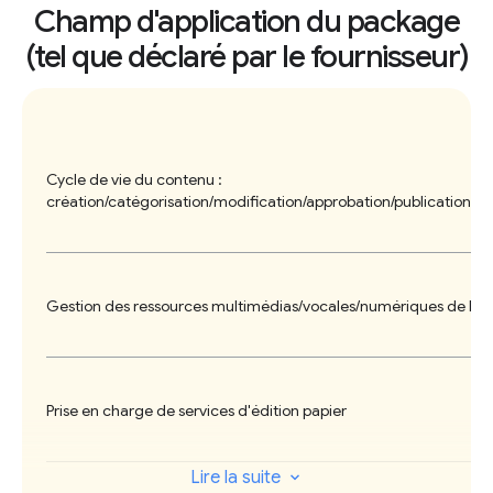
externalisés en Malaisie.
Champ d'application du package
(tel que déclaré par le fournisseur)
Ses principaux produits sont les suivants :
WoodWing Studio (environnement
éditorial)
Cycle de vie du contenu :
WoodWing Assets (DAM)
création/catégorisation/modification/approbation/publication/réu
WoodWing Studio permet d'organiser le
contenu dans des "dossiers" pouvant
contenir des articles et des images, mais
Gestion des ressources multimédias/vocales/numériques de ba
aussi des documents de référence (comme
des fichiers Word). WoodWing Studio
propose une interface éditoriale à base de
Prise en charge de services d'édition papier
composants, où les articles sont constitués
à partir de blocs de texte, d'images et
Lire la suite
autres contenus (comme les citations).