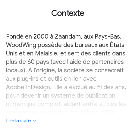
Contexte
Fondé en 2000 à Zaandam, aux Pays-Bas,
WoodWing possède des bureaux aux États-
Unis et en Malaisie, et sert des clients dans
plus de 60 pays (avec l'aide de partenaires
locaux). À l'origine, la société se consacrait
aux plug-ins et outils en lien avec
Adobe InDesign. Elle a évolué au fil des ans,
pour devenir un système de publication
numérique complet, aidant entre autres les
entreprises de médias à publier sur iPad
(puis sur Apple News). La société propose
Lire la suite
toujours des services de publication