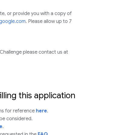
e, or provide you with a copy of
google.com
. Please allow up to 7
Challenge please contact us at
illing this application
ns for reference
here
.
l be considered.
e
.
 requested in the
FAQ
.