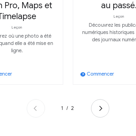
h Pro, Maps et
au passé
Timelapse
Leçon
Découvrez les public
Leçon
numériques historiques 
ez où une photo a été
des journaux numér
 quand elle a été mise en
ligne.
ncer
Commencer
arrow_outward
1
/
2