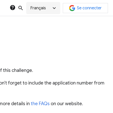
help
search
expand_more
Français
Se connecter
f this challenge.
n’t forget to include the application number from
more details in
the FAQs
on our website.