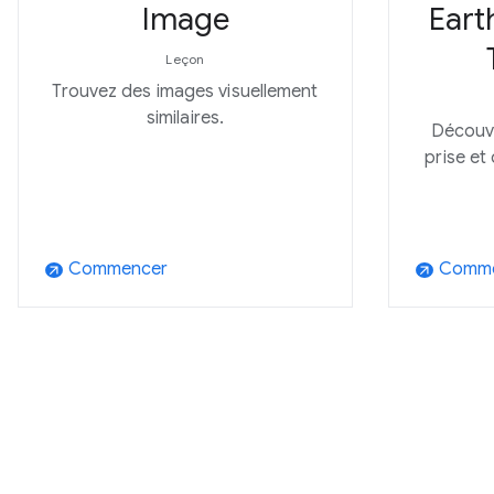
Image
Eart
Leçon
Trouvez des images visuellement
similaires.
Découvr
prise et
Commencer
Comme
arrow_outward
arrow_outward