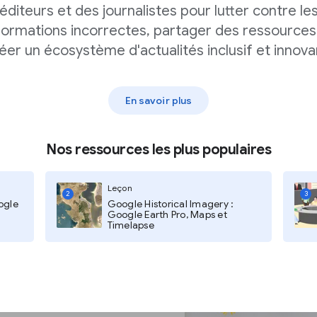
éditeurs et des journalistes pour lutter contre le
formations incorrectes, partager des ressources
éer un écosystème d'actualités inclusif et innova
tre sécurité
En savoir plus
ste.
Nos ressources les plus populaires
onçu pour protéger les
nnes les plus à risque
Leçon
.
2
3
ogle
Google Historical Imagery :
Google Earth Pro, Maps et
Timelapse
ogle fournit :
le hameçonnage
ntre les applications