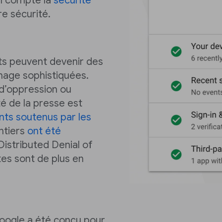
en compte la
sécurité
re sécurité.
nts peuvent devenir des
nage sophistiquées.
 d’oppression ou
rté de la presse est
nts soutenus par les
ntiers
ont été
istributed Denial of
tes sont de plus en
ogle a été conçu pour