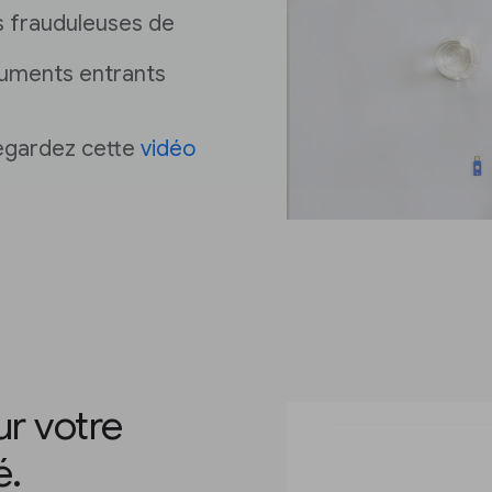
 frauduleuses de
uments entrants
regardez cette
vidéo
ur votre
é.