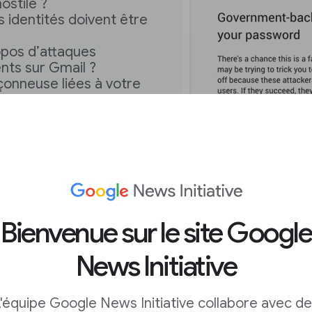
ostile ?
 identités doivent être
opos d’attaques
nts sur Gmail ?
çonneuse liées à votre
ntatives de
qui ne viennent pas de
nsidéré comme polémique
e ces questions,
Bienvenue sur le site Google
it vous convenir.
News Initiative
'équipe Google News Initiative collabore avec d