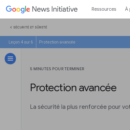
Ressources
À
chevron_left
SÉCURITÉ ET SÛRETÉ
Leçon 4 sur 6
Protection avancée
5 MINUTES POUR TERMINER
Protection avancée
La sécurité la plus renforcée pour v