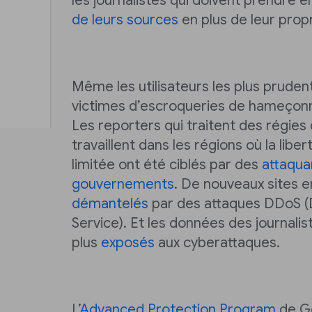
les journalistes qui doivent prendre 
de leurs sources
en plus de leur prop
Même les utilisateurs les plus prude
victimes d’escroqueries de hameçon
Les reporters qui traitent des régies
travaillent dans les régions où la libe
limitée ont été ciblés par des
attaqua
gouvernements
. De nouveaux sites e
démantelés
par des attaques DDoS (D
Service). Et les données des journalis
plus
exposés
aux cyberattaques.
L’
Advanced Protection Program
de Go