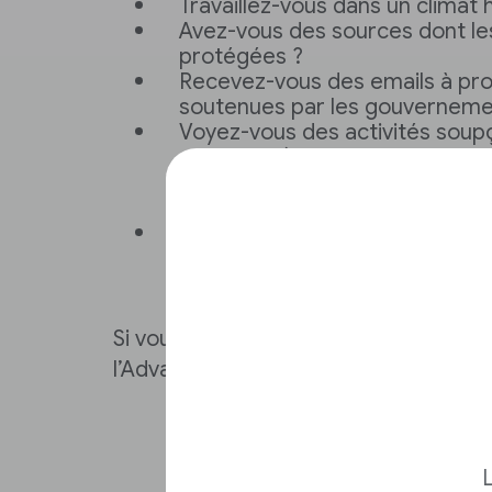
Travaillez-vous dans un climat h
Avez-vous des sources dont les
protégées ?
Recevez-vous des emails à pr
soutenues par les gouverneme
Voyez-vous des activités soup
compte ? (par exemple, des te
récupération de mot de passe 
vous)
Votre travail peut-il être co
?
Si vous avez répondu « oui » à l’une d
l’Advanced Protection Program pourra
L