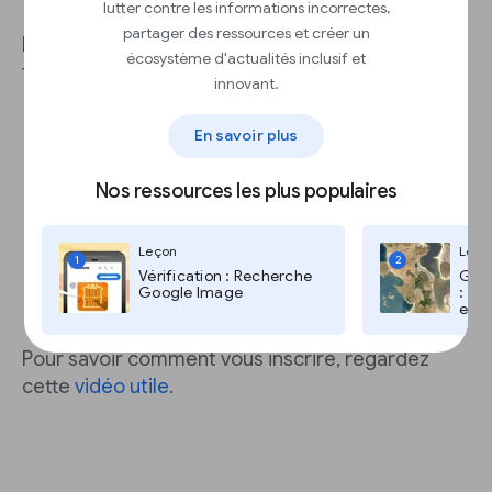
lutter contre les informations incorrectes,
partager des ressources et créer un
L’Advanced Protection Program de Google
écosystème d'actualités inclusif et
fournit :
innovant.
La meilleure défense contre le
En savoir plus
hameçonnage
Une protection des données contre les
applications malveillantes et
Nos ressources les plus populaires
dangereuses.
Un bon contrôle des demandes
frauduleuses de récupération de compte
Leçon
Leço
1
2
Une analyse profonde des documents
Vérification : Recherche
Goog
entrants
Google Image
: Go
et T
Pour savoir comment vous inscrire, regardez
cette
vidéo utile
.