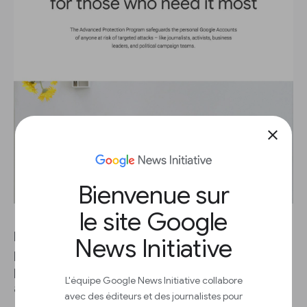
close
Bienvenue sur
le site Google
L’Advanced Protection Program est conçu pour
News Initiative
protéger les comptes Google personnels des
personnes les plus à risque d’être visés par des
L'équipe Google News Initiative collabore
attaques ciblées.
avec des éditeurs et des journalistes pour