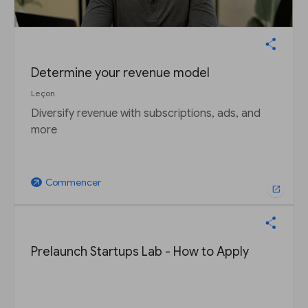
Determine your revenue model
Leçon
Diversify revenue with subscriptions, ads, and
more
Commencer
arrow_outward
open_in_new
Prelaunch Startups Lab - How to Apply