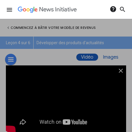
help
search
menu
chevron_left
COMMENCEZ À BÂTIR VOTRE MODÈLE DE REVENUS
Leçon 4 sur 6
Développer des produits d'actualités
Vidéo
Images
close