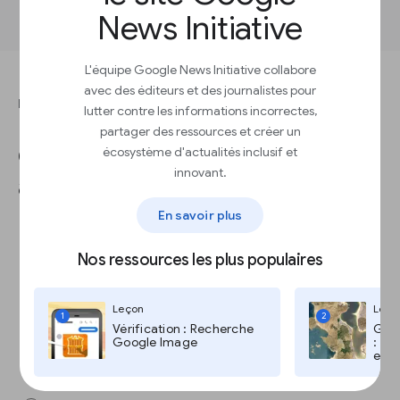
News Initiative
L'équipe Google News Initiative collabore
avec des éditeurs et des journalistes pour
RÉPONDEZ À CETTE QUESTION POUR TERMINER LA LEÇON.
lutter contre les informations incorrectes,
partager des ressources et créer un
Quel pourcentage de lecteurs
écosystème d'actualités inclusif et
innovant.
active les notifications Web ?
En savoir plus
10 à 20 %
Nos ressources les plus populaires
5 à 10 %
Leçon
Leço
1
2
Vérification : Recherche
Goog
Google Image
: Go
0 à 5 %
et T