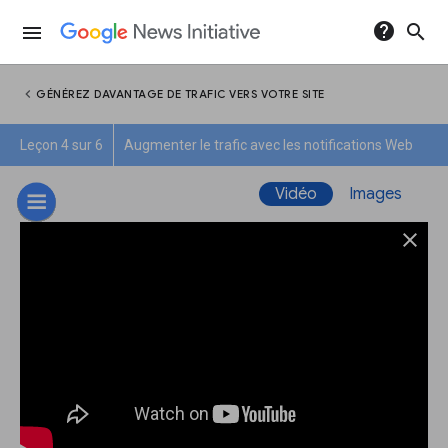
help
search
menu
chevron_left
GÉNÉREZ DAVANTAGE DE TRAFIC VERS VOTRE SITE
Leçon 4 sur 6
Augmenter le trafic avec les notifications Web
Vidéo
Images
close