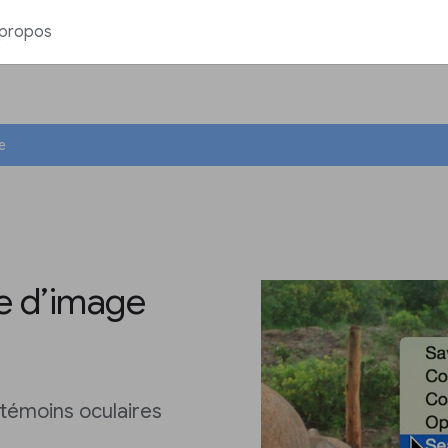
 propos
e
he d’image
témoins oculaires