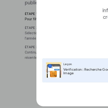
publiée.
in
ÉTAPE 1
cr
Pour filtrer vos résultats par date, cliquez sur Outils.
ÉTAPE 2
Sélectionnez Temps pour régler vos paramètres, qui v
l’année précédentes, en passant par des dates person
ÉTAPE 3
Continuez à affiner vos résultats jusqu’à ce que vous t
récente de la photo.
Leçon
1
Vérification : Recherche Go
Image