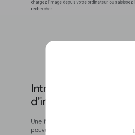
chargez l’image depuis votre ordinateur, ou saisissez l
rechercher.
Introduction à la vérifi
d’image.
Une fois que vous avez fait une rech
pouvez étudier les résultats pour voir
L