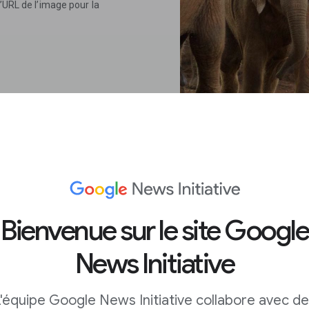
’URL de l’image pour la
cation
Bienvenue sur le site Google
News Initiative
erche par image, vous
 où et quand elle a été
'équipe Google News Initiative collabore avec d