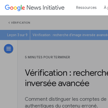
Ressources
À
chevron_left
VÉRIFICATION
Leçon 3 sur 9
Vérification : recherche d’image inversée avancé
5 MINUTES POUR TERMINER
Vérification : recherc
inversée avancée
Comment distinguer les comptes de 
authentiques du contenu erroné.