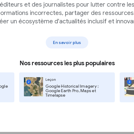
éditeurs et des journalistes pour lutter contre le
formations incorrectes, partager des ressources
éer un écosystème d'actualités inclusif et innova
ont de l’heure précédente à
En savoir plus
nalisées.
Nos ressources les plus populaires
rouviez l’apparition la plus
Leçon
2
3
ogle
Google Historical Imagery :
Google Earth Pro, Maps et
Timelapse