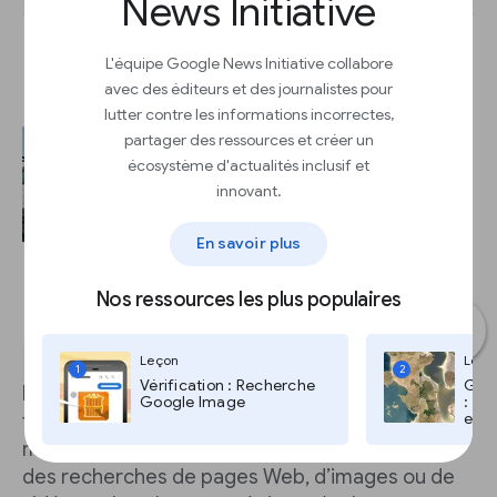
News Initiative
L'équipe Google News Initiative collabore
avec des éditeurs et des journalistes pour
lutter contre les informations incorrectes,
partager des ressources et créer un
écosystème d'actualités inclusif et
innovant.
En savoir plus
Nos ressources les plus populaires
Leçon
Leço
1
2
Vérification : Recherche
Goog
Disons que l’article sur lequel vous travaillez
Google Image
: Go
et T
traite d’un sauvetage en hélicoptère dans les
montagnes d’Argentine. Vous pouvez effectuer
des recherches de pages Web, d’images ou de