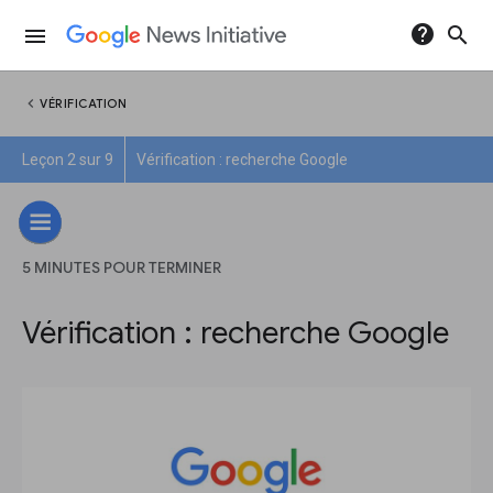
help
search
menu
chevron_left
VÉRIFICATION
Leçon 2 sur 9
Vérification : recherche Google
5 MINUTES POUR TERMINER
Vérification : recherche Google