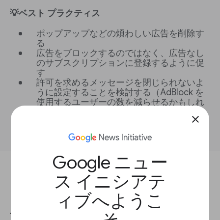
💡ベスト プラクティス
ポップアップなどの煩わしい広告を削除す
る
広告をブロックするのではなく、広告なし
のサブスクリプションに登録するように促
す
許可を求めるメッセージを閉じられないよ
うに設定することを検討する（AdBlock を
使用するユーザーの数を減らせるかもしれ
ませんが、ユーザーがサイトを離れること
close
になる可能性があります）
Google ニュー
ス イニシアテ
レッスンを完了するには、この質問にお答えください。
ィブへようこ
ユーザーに広告ブロッカーを無
そ