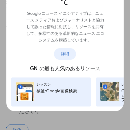
効にするようにお願いするメッ
セージとして最適なものはどれ
Google ニュース イニシアティブは、ニュ
ース メディアおよびジャーナリストと協力
か
して誤った情報に対抗し、リソースを共有
して、多様性のある革新的なニュース エコ
システムを構築しています。
当サイトを許可リストに登録してくださ
い。
詳細
GNI の最も人気のあるリソース
広告ブロッカーを無効にしてください。
レッスン
レッ
広告を許可してください。
1
2
検証:Google画像検索
Go
ジ:G
プ, T
当サイトをホワイトリストに登録してく
ださい。
送信