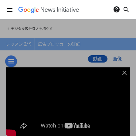
help
search
menu
chevron_left
デジタル広告収入を増やす
レッスン 2/ 9
広告ブロッカーの詳細
動画
画像
close