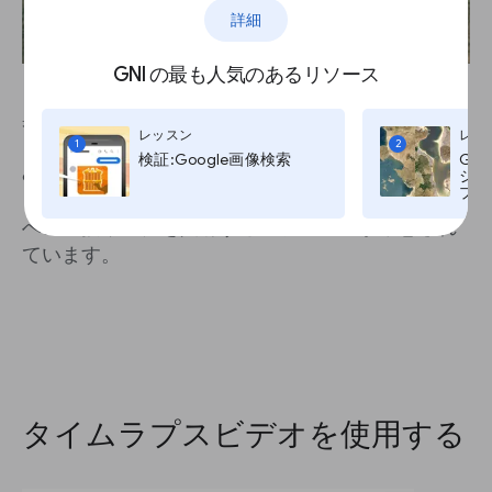
詳細
GNI の最も人気のあるリソース
興味の持てる地域を見つけたら、左上の共有アイ
レッスン
レッ
コンをクリックするとビューを共有または埋め込
1
2
検証:Google画像検索
Go
みできます。あなたのビューまたはタイムラプス
ジ:G
プ, T
をストーリーの中に配置できる、埋め込みコード
への直接リンクを共有するオプションが用意され
ています。
タイムラプスビデオを使用する