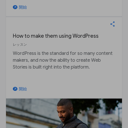
開始
arrow_outward
How to make them using WordPress
レッスン
WordPress is the standard for so many content
makers, and now the ability to create Web
Stories is built right into the platform.
開始
arrow_outward