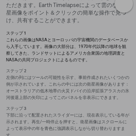
ただきます。Earth Timelapseによって雲のない衛
星画像をポイント＆クリックの簡単な操作で見つ
け、共有することができます。
ステップ 1
これらの画像はNASAとヨーロッパの宇宙機関のデータベースか
ら入手しています。画像の大部分は、1970年代以降の地球を観
察してきた、ランドサットによるアメリカ合衆国の地理調査と
NASAの共同プロジェクトによるものです。
ステップ 2
左側の列にはツールの可能性を示す、事前作成されたいくつかの
例が示されています。これらの中には次の衛星画像があります：
オーストラリアの低木地帯の火災ドバイの沿岸拡張アラスカの氷
河後退上部の矢印によってこのパネルを非表示にできます。
ステップ 3
下部に沿って配置されたスライダーには、現在表示している年が
示されます。再生/一時停止を押すと、衛星画像はスクロールに
よって表示中の年を青色に強調表示しながら切り替わりますま
す。