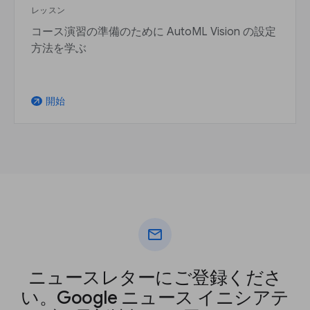
レッスン
コース演習の準備のために AutoML Vision の設定
方法を学ぶ
開始
arrow_outward
mail
ニュースレターにご登録くださ
い。Google ニュース イニシアテ