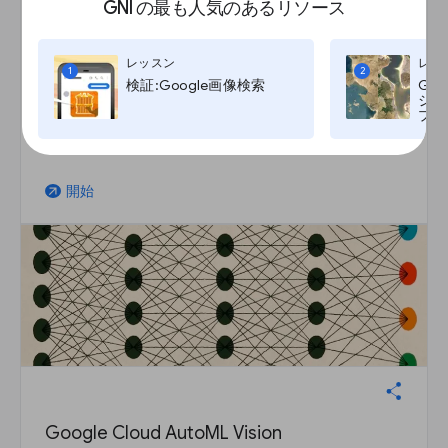
GNI の最も人気のあるリソース
定期購読サービスを始める
レッスン
レッ
1
2
検証:Google画像検索
Go
レッスン
ジ:G
望ましい読者と良好な関係を築く
プ, T
開始
arrow_outward
Google Cloud AutoML Vision