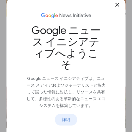
close
Google ニュー
検証:Google画像検索
ス イニシアテ
レッスン
ィブへようこ
見た目が似ている画像を探します。
そ
開始
arrow_outward
Google ニュース イニシアティブは、ニュ
ース メディアおよびジャーナリストと協力
して誤った情報に対抗し、リソースを共有
して、多様性のある革新的なニュース エコ
システムを構築しています。
詳細