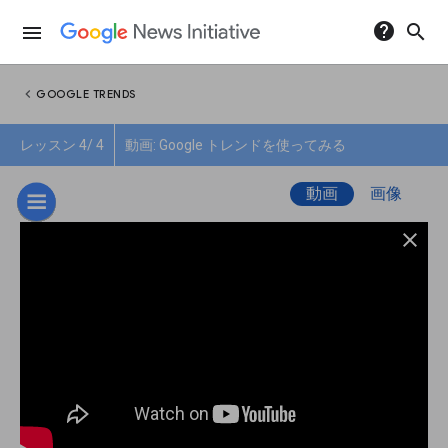
help
search
menu
chevron_left
GOOGLE TRENDS
レッスン 4/ 4
動画: Google トレンドを使ってみる
動画
画像
close