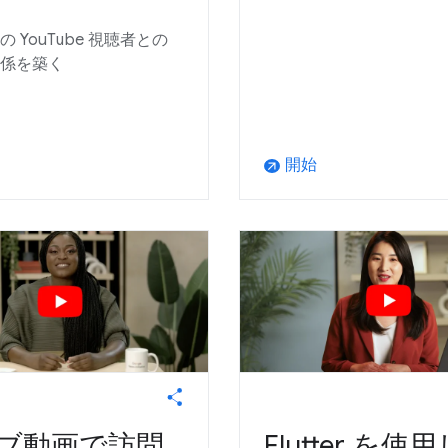
 YouTube 視聴者との
係を築く
開始
arrow_outward
ブ動画で訪問
Flutter を使