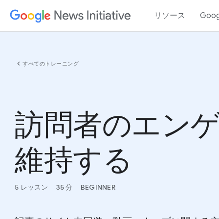
リソース
Goo
chevron_left
すべてのトレーニング
訪問者のエン
維持する
5 レッスン
35 分
BEGINNER