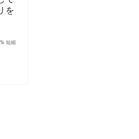
リを
% 短縮