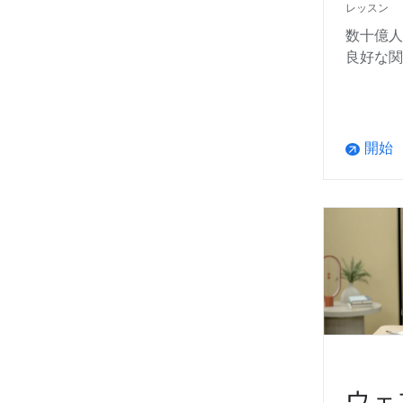
レッスン
数十億人の
良好な関
開始
arrow_outward
ウェ