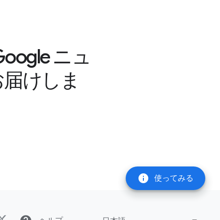
gle ニュ
お届けしま
info
使ってみる