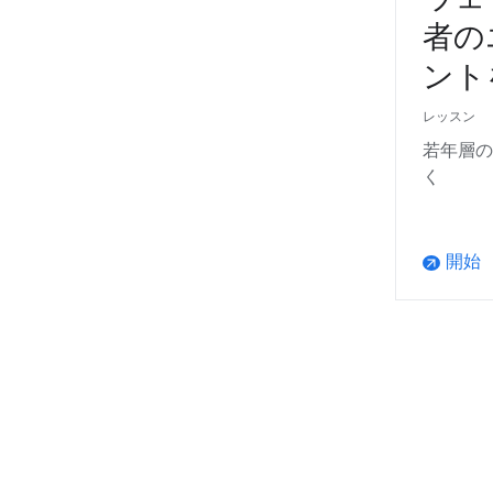
者の
ント
レッスン
若年層の
く
開始
arrow_outward