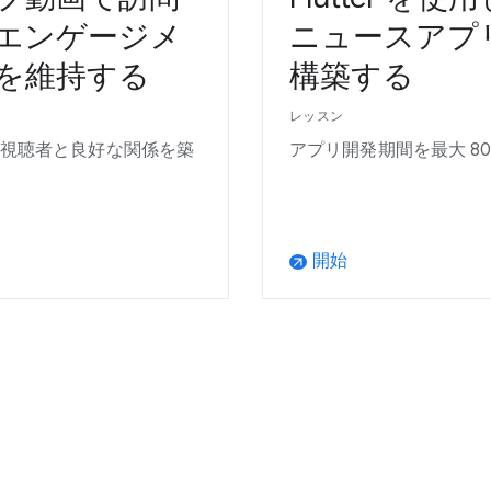
エンゲージメ
ニュースアプ
を維持する
構築する
レッスン
視聴者と良好な関係を築
アプリ開発期間を最大 80
開始
arrow_outward