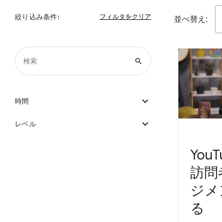
絞り込み条件:
並べ替え:
search
expand_more
時間
expand_more
レベル
You
訪問
ジメ
る