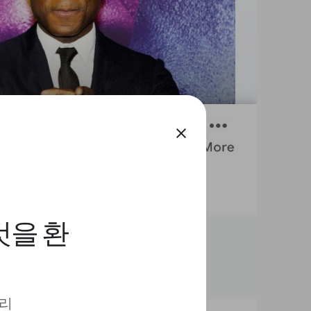
close
것을 환
 리