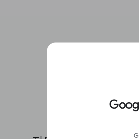
Goo
G