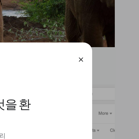
close
것을 환
 리