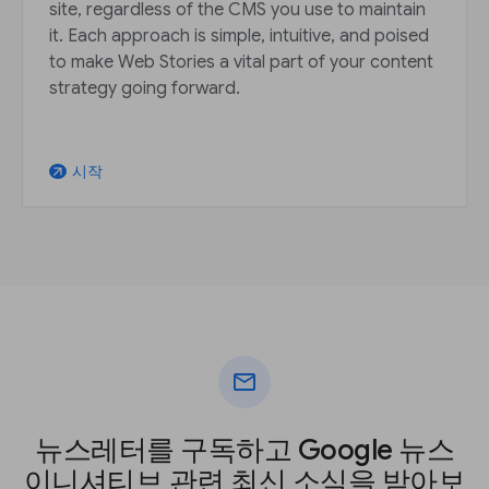
site, regardless of the CMS you use to maintain
it. Each approach is simple, intuitive, and poised
to make Web Stories a vital part of your content
strategy going forward.
시작
arrow_outward
mail
뉴스레터를 구독하고 Google 뉴스
이니셔티브 관련 최신 소식을 받아보