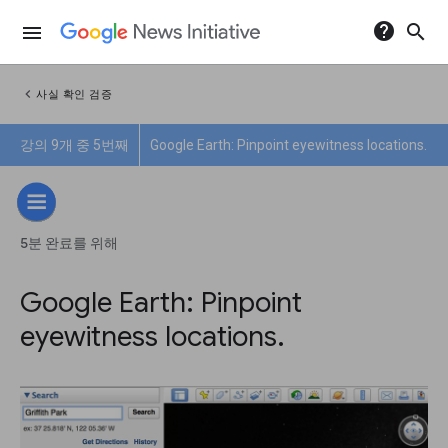
help
search
menu
chevron_left
사실 확인 검증
강의 9개 중 5번째
Google Earth: Pinpoint eyewitness locations.
5분 완료를 위해
Google Earth: Pinpoint
eyewitness locations.