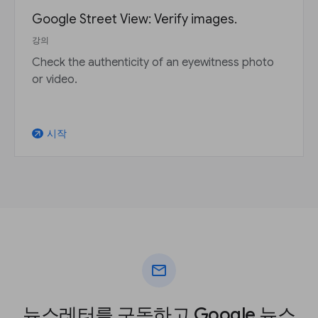
Google Street View: Verify images.
강의
Check the authenticity of an eyewitness photo
or video.
시작
arrow_outward
mail
뉴스레터를 구독하고 Google 뉴스