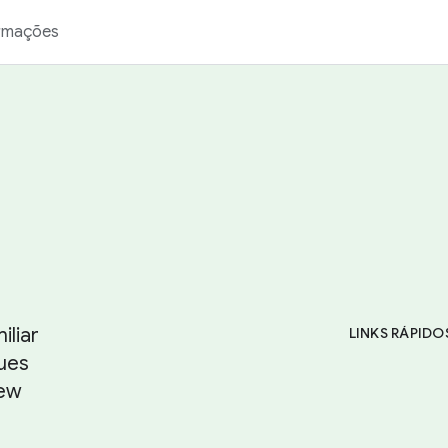
rmações
iliar
LINKS RÁPIDO
ques
new