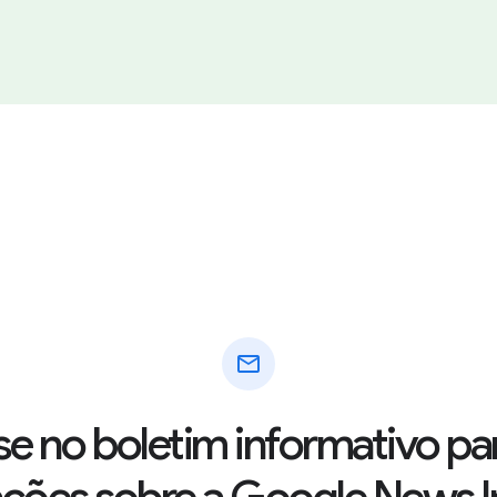
mail
se no boletim informativo pa