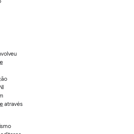
O
nvolveu
 e
ção
NI
em
le
através
lismo