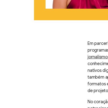
Em parceri
programas
jornalismo
conhecime
nativos di
também ap
formatos 
de projet
No coraçã