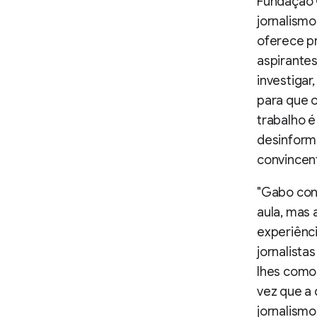
Fundação 
jornalismo
oferece p
aspirantes
investigar,
para que 
trabalho é
desinform
convincen
"Gabo cons
aula, mas
experiênci
jornalista
lhes como
vez que a
jornalism