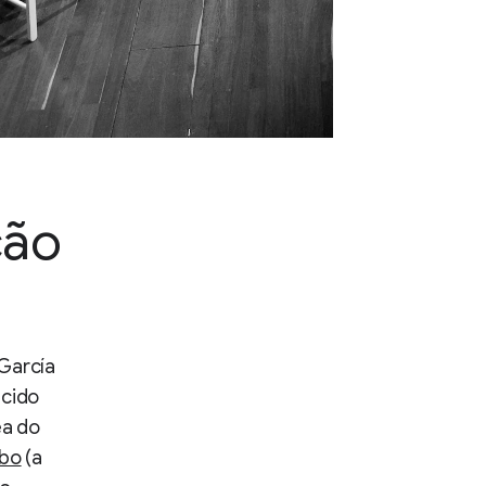
ção
 García
ecido
ea do
abo
(a