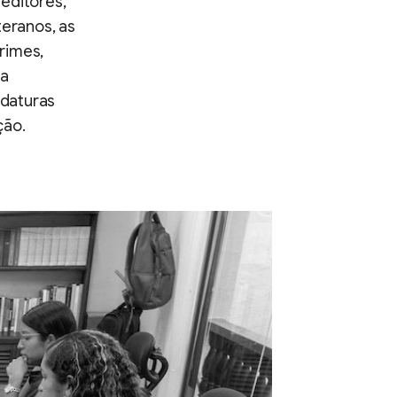
editores,
teranos, as
rimes,
ra
daturas
ção.