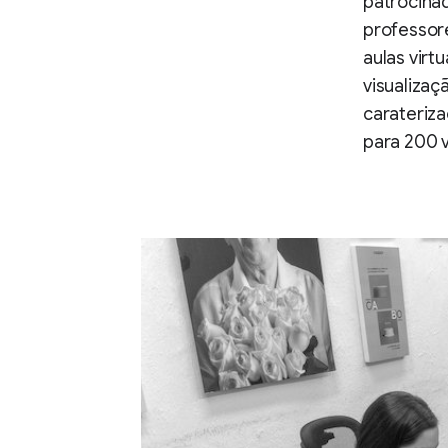
patrocinad
professore
aulas virt
visualizaç
carateriza
para 200 v