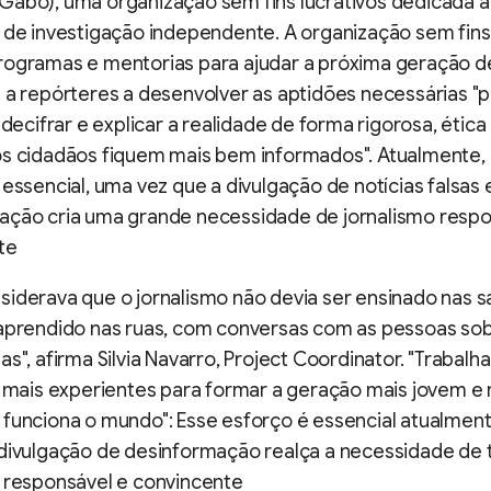
Gabo), uma organização sem fins lucrativos dedicada 
 de investigação independente. A organização sem fins 
rogramas e mentorias para ajudar a próxima geração d
 a repórteres a desenvolver as aptidões necessárias "
 decifrar e explicar a realidade de forma rigorosa, ética 
os cidadãos fiquem mais bem informados". Atualmente, 
 essencial, uma vez que a divulgação de notícias falsas 
ação cria uma grande necessidade de jornalismo respo
te
iderava que o jornalismo não devia ser ensinado nas s
 aprendido nas ruas, com conversas com as pessoas sob
as", afirma Silvia Navarro, Project Coordinator. "Traba
s mais experientes para formar a geração mais jovem e
 funciona o mundo": Esse esforço é essencial atualmen
 divulgação de desinformação realça a necessidade de 
o responsável e convincente