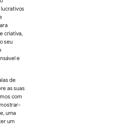
ao
lucrativos
e
para
e criativa,
o seu
e
nsável e
alas de
re as suas
lhamos com
 mostrar-
te, uma
ter um