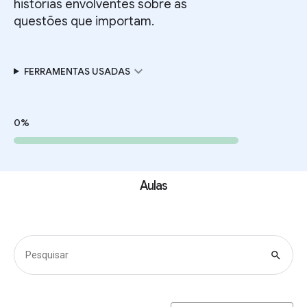
histórias envolventes sobre as
questões que importam.
expand_more
FERRAMENTAS USADAS
0%
Aulas
search