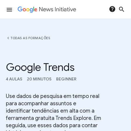
help
search
menu
chevron_left
TODAS AS FORMAÇÕES
Google Trends
4 AULAS
20 MINUTOS
BEGINNER
Use dados de pesquisa em tempo real
para acompanhar assuntos e
identificar tendências em alta com a
ferramenta gratuita Trends Explore. Em
seguida, use esses dados para contar