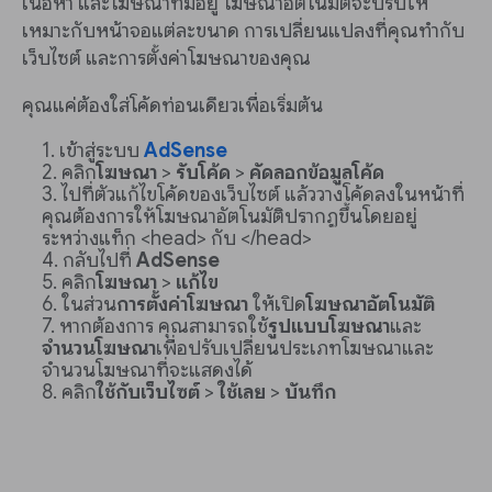
เนื้อหา และโฆษณาที่มีอยู่ โฆษณาอัตโนมัติจะปรับให้
เหมาะกับหน้าจอแต่ละขนาด การเปลี่ยนแปลงที่คุณทำกับ
เว็บไซต์ และการตั้งค่าโฆษณาของคุณ
คุณแค่ต้องใส่โค้ดท่อนเดียวเพื่อเริ่มต้น
เข้าสู่ระบบ
AdSense
คลิก
โฆษณา
>
รับโค้ด
>
คัดลอกข้อมูลโค้ด
ไปที่ตัวแก้ไขโค้ดของเว็บไซต์ แล้ววางโค้ดลงในหน้าที่
คุณต้องการให้โฆษณาอัตโนมัติปรากฏขึ้นโดยอยู่
ระหว่างแท็ก <head> กับ </head>
กลับไปที่
AdSense
คลิก
โฆษณา
>
แก้ไข
ในส่วน
การตั้งค่าโฆษณา
ให้เปิด
โฆษณาอัตโนมัติ
หากต้องการ คุณสามารถใช้
รูปแบบโฆษณา
และ
จำนวนโฆษณา
เพื่อปรับเปลี่ยนประเภทโฆษณาและ
จำนวนโฆษณาที่จะแสดงได้
คลิก
ใช้กับเว็บไซต์
>
ใช้เลย
>
บันทึก