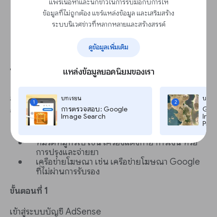
แพร่เนื้อหาและนักข่าวในการรับมือกับการให้
ข้อมูลที่ไม่ถูกต้อง แชร์แหล่งข้อมูล และเสริมสร้าง
ระบบนิเวศข่าวที่หลากหลายและสร้างสรรค์
ดูข้อมูลเพิ่มเติม
ควบคุมโฆษณาด้วยหลักเกณฑ์ด้าน
บรรณาธิการ
แหล่งข้อมูลยอดนิยมของเรา
บทเรียน
บทเร
ป้องกันไม่ให้โฆษณาที่ไม่เหมาะกับแบรนด์ของคุณปรากฏ
1
2
การตรวจสอบ: Google
Goog
ขึ้น ซึ่งคุณบล็อกได้ตามสิ่งต่อไปนี้
Image Search
Imag
Pro,
เว็บไซต์
หมวดหมู่ทั่วไป เช่น เครื่องแต่งกาย การเงิน หรือ
การปรุงและจ่ายยา
เครือข่ายโฆษณา เช่น เครือข่ายโฆษณา Google
ที่ไม่ผ่านการรับรอง
ขั้นตอนที่ 1
เข้าสู่ระบบบัญชี AdSense