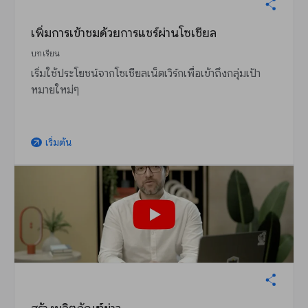
เพิ่มการเข้าชมด้วยการแชร์ผ่านโซเชียล
บทเรียน
เริ่มใช้ประโยชน์จากโซเชียลเน็ตเวิร์กเพื่อเข้าถึงกลุ่มเป้า
หมายใหม่ๆ
เริ่มต้น
arrow_outward