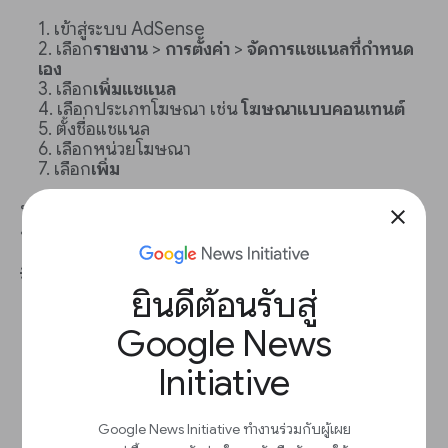
เข้าสู่ระบบ AdSense
เลือก
รายงาน
>
การตั้งค่า
>
จัดการแชแนลที่กำหนด
เอง
เลือก
เพิ่มแชแนล
เลือกประเภทโฆษณา เช่น
โฆษณาแบบคอนเทนต์
ตั้งชื่อแชแนล
เลือกหน่วยโฆษณา
เลือก
เพิ่ม
หากต้องการดูรายงาน ให้เลือก
ดูรายงาน
ข้างแชแนลที่
close
กำหนดเอง
💡 แนวทางปฏิบัติแนะนำ
ยินดีต้อนรับสู่
ประเมินพื้นที่โฆษณา เช่น ส่วนหัวข้อและตำแหน่ง
Google News
บนหน้า
สร้างแชแนลที่กำหนดเองสำหรับตำแหน่งที่มอง
Initiative
เห็นได้ เช่น หน้าแรกหรือด้านบนของหน้า
ตั้งชื่อและใส่คำอธิบายที่เฉพาะเจาะจงให้แก่แช
แนลเพื่อดึงดูดผู้ลงโฆษณา
Google News Initiative ทำงานร่วมกับผู้เผย