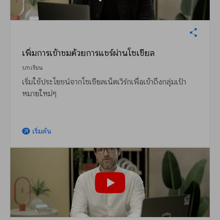
เพิ่มการเข้าชมด้วยการแชร์ผ่านโซเชียล
บทเรียน
เริ่มใช้ประโยชน์จากโซเชียลเน็ตเวิร์กเพื่อเข้าถึงกลุ่มเป้า
หมายใหม่ๆ
เริ่มต้น
arrow_outward