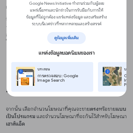
Google News Initiative ทำงานร่วมกับผู้เผย
เห็นได้
แพร่เนื้อหาและนักข่าวในการรับมือกับการให้
ข้อมูลที่ไม่ถูกต้อง แชร์แหล่งข้อมูล และเสริมสร้าง
💡 แนวทางปฏิบัติแนะนำ:
หลีกเลี่ยงการวางโฆษณาไว้ข้าง
ระบบนิเวศข่าวที่หลากหลายและสร้างสรรค์
ข่าวด่วนที่ส่งผลกระทบต่ออารมณ์ความรู้สึกของผู้คน สภาพ
อากาศสุดขั้ว หรือ
เนื้อหา
อื่นๆ ที่ผู้ลงโฆษณาอาจไม่ต้องการ
ดูข้อมูลเพิ่มเติม
ให้โฆษณาของตนปรากฏอยู่ด้านข้าง
แหล่งข้อมูลยอดนิยมของเรา
บทเรียน
บทเร
1
2
การตรวจสอบ: Google
Goog
Image Search
Imag
Pro,
4. เลือกวิธีการขายโฆษณา
จากนั้น เลือกจำนวนโฆษณาที่คุณจะขาย
ตรง
หรือขาย
แบบ
เป็นโปรแกรม
และจำนวนโฆษณาที่จะกันไว้สำหรับโฆษณา
เฮาส์แอ็ด