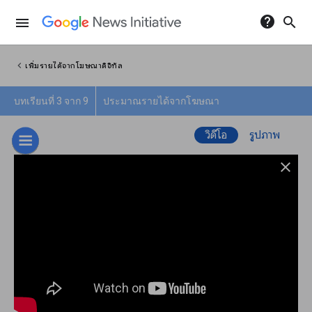
help
search
menu
chevron_left
เพิ่มรายได้จากโฆษณาดิจิทัล
บทเรียนที่ 3 จาก 9
ประมาณรายได้จากโฆษณา
วิดีโอ
รูปภาพ
close