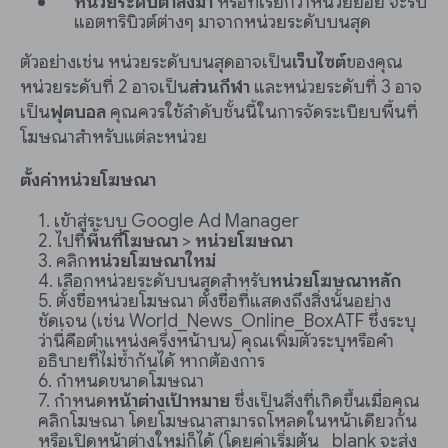
หน่วยระดับต่ำลงมา
หรือที่เรียกว่าหน่วยย่อย จะรับ
แอตทริบิวต์ต่างๆ มาจากหน่วยระดับบนสุด
ตัวอย่างเช่น หน่วยระดับบนสุดอาจเป็น
เว็บไซต์
ของคุณ
หน่วยระดับที่ 2 อาจเป็น
ส่วนกีฬา
และหน่วยระดับที่ 3 อาจ
เป็น
ฟุตบอล
คุณควรใช้ลำดับชั้นนี้ในการจัดระเบียบพื้นที่
โฆษณาสำหรับแต่ละหน่วย
ตั้งค่าหน่วยโฆษณา
เข้าสู่ระบบ Google Ad Manager
ไปที่
พื้นที่โฆษณา
>
หน่วยโฆษณา
คลิก
หน่วยโฆษณาใหม่
เลือกหน่วยระดับบนสุดสำหรับ
หน่วยโฆษณาหลัก
ตั้งชื่อหน่วยโฆษณา ตั้งชื่อที่แสดงถึงสิ่งนั้นอย่าง
ชัดเจน (เช่น World_News_Online_BoxATF ซึ่งระบุ
ว่านี่คือตำแหน่งครึ่งหน้าบน) คุณเพิ่มตัวระบุหรือคำ
อธิบายที่ไม่ซ้ำกันได้ หากต้องการ
กำหนดขนาดโฆษณา
กำหนด
หน้าต่างเป้าหมาย
ซึ่งเป็นสิ่งที่เกิดขึ้นเมื่อคุณ
คลิกโฆษณา โดยโฆษณาสามารถโหลดในหน้าเดียวกัน
หรือเปิดหน้าต่างใหม่ก็ได้ (โดยค่าเริ่มต้น _blank จะส่ง