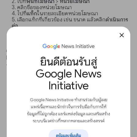
ไปที่
พื้นที่โฆษณา
>
หน่วยโฆษณา
คลิกชื่อของหน่วยโฆษณา
ไปที่
แท็ก
ในรายละเอียดหน่วยโฆษณา
เลือกแท็กที่เกี่ยวข้อง เช่น ขนาด แล้วคลิก
ดำเนินการ
ต่อ
คัดลอกแท็กจาก
ผลลัพธ์ของแท็กที่ได้มา
close
ส่งให้นักพัฒนาซอฟต์แวร์เพื่อรวมไว้ในซอร์สโค้ด
คุณยังสร้างแท็กโฆษณาด้วยตนเองได้อีกด้วย แต่ Ad
Manager มีเครื่องมือสร้างแท็กที่ช่วยคุณหรือนักพัฒนา
ยินดีต้อนรับสู่
ซอฟต์แวร์ในการสร้างแท็กที่เหมาะสม
Google News
Initiative
Google News Initiative ทำงานร่วมกับผู้เผย
แพร่เนื้อหาและนักข่าวในการรับมือกับการให้
เตรียมพร้อมสำหรับอนาคตที่ให้ความ
ข้อมูลที่ไม่ถูกต้อง แชร์แหล่งข้อมูล และเสริมสร้าง
ระบบนิเวศข่าวที่หลากหลายและสร้างสรรค์
สำคัญกับความเป็นส่วนตัวเป็นอันดับ
แรก
ดูข้อมูลเพิ่มเติม