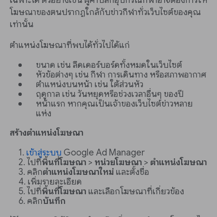
เฉพาะได้ ตัวอย่างเช่น ผู้ค้าปลีกอุปกรณ์กีฬาอาจต้องการให้
โฆษณาของตนปรากฏใกล้กับข่าวกีฬาทั่วเว็บไซต์ของคุณ
เท่านั้น
ตำแหน่งโฆษณาที่พบได้ทั่วไปได้แก่
ขนาด เช่น ลีดเดอร์บอร์ดทั้งหมดในเว็บไซต์
หัวข้อต่างๆ เช่น กีฬา การเดินทาง หรือสภาพอากาศ
ตำแหน่งบนหน้า เช่น ใต้ส่วนหัว
ฤดูกาล เช่น วันหยุดหรือช่วงเวลาอื่นๆ ของปี
หน้าแรก หากคุณเป็นเจ้าของเว็บไซต์ข่าวหลาย
แห่ง
สร้างตำแหน่งโฆษณา
เข้าสู่ระบบ
Google Ad Manager
ไปที่
พื้นที่โฆษณา
>
หน่วยโฆษณา
>
ตำแหน่งโฆษณา
คลิก
ตำแหน่งโฆษณาใหม่
และตั้งชื่อ
เพิ่มรายละเอียด
ไปที่
พื้นที่โฆษณา
และเลือกโฆษณาที่เกี่ยวข้อง
คลิก
บันทึก