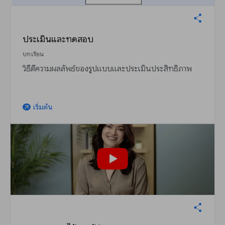
ประเมินและทดสอบ
บทเรียน
วิธีตีความผลลัพธ์ของรูปแบบและประเมินประสิทธิภาพ
เริ่มต้น
arrow_outward