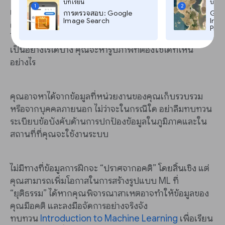
บทเรียน
บทเร
1
2
เมื่อคุณกำหนดได้แล้วว่าต้องใช้ข้อมูลอะไร ขั้นตอนต่อไป
การตรวจสอบ: Google
Goog
Image Search
Imag
คือการหาวิธีหาแหล่งข้อมูล ในกรณีของเรา เรามีชุดข้อมูลที่
Pro,
Texty ให้มาอยู่แล้ว แต่ลองคิดว่าในกรณีของคุณเองจะ
เป็นอย่างไรได้บ้าง คุณจะหารูปภาพที่ต้องใช้ได้ที่ไหน
อย่างไร
คุณอาจหาได้จากข้อมูลที่หน่วยงานของคุณเก็บรวบรวม
หรือจากบุคคลภายนอก ไม่ว่าจะในกรณีใด อย่าลืมทบทวน
ระเบียบข้อบังคับด้านการปกป้องข้อมูลในภูมิภาคและใน
สถานที่ที่คุณจะใช้งานระบบ
ไม่มีทางที่ข้อมูลการฝึกจะ “ปราศจากอคติ” โดยสิ้นเชิง แต่
คุณสามารถเพิ่มโอกาสในการสร้างรูปแบบ ML ที่
“ยุติธรรม” ได้หากคุณพิจารณาสาเหตอาจทำให้ข้อมูลของ
คุณมีอคติ และลงมือจัดการอย่างจริงจัง
ทบทวน
Introduction to Machine Learning
เพื่อเรียน