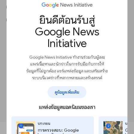
เสนอข้อมูลจะส่งผลต่อความสามารถในการอ่าน
ยินดีต้อนรับสู่
แนวทางปฏิบัติแนะนำ
Google News
ใช้แบบอักษรขนาด 14 พอยต์ขึ้นไป หรือใช้ขนาด
ตัวอักษรแบบไดนามิก
Initiative
ใช้ระยะห่างระหว่างบรรทัด 1.2 ขึ้นไป หรือใช้ระยะ
ห่างแบบไดนามิก
อย่าใช้ตัวเอียง หากเป็นไปได้
Google News Initiative ทำงานร่วมกับผู้เผย
แชร์แนวคิดทีละรายการ
แพร่เนื้อหาและนักข่าวในการรับมือกับการให้
เพิ่มส่วนหัวเพื่อดึงดูดใจกลุ่มเป้าหมายในสิ่งที่คุณ
ข้อมูลที่ไม่ถูกต้อง แชร์แหล่งข้อมูล และเสริมสร้าง
จะนำเสนอ จากนั้นให้กลุ่มเป้าหมายได้อ่านอย่าง
ระบบนิเวศข่าวที่หลากหลายและสร้างสรรค์
รวดเร็ว
เพิ่มตัวแบ่งบรรทัดเพื่อบ่งบอกว่าเนื้อหาใด
เกี่ยวข้องกันและเนื้อหาใดแยกต่างหากจากกัน
ดูข้อมูลเพิ่มเติม
ใช้การอ่านออกเสียงข้อความ
เพิ่มรูปภาพ
แหล่งข้อมูลยอดนิยมของเรา
บทเรียน
บทเร
1
2
การตรวจสอบ: Google
Goog