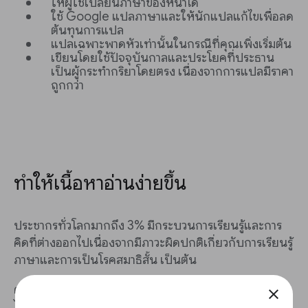
ให้ผู้ใช้เปลี่ยนภาษาของหน้าได้
ใช้ Google แปลภาษาและให้นักแปลแก้ไขเพื่อลด
ต้นทุนการแปล
แปลเฉพาะพาดหัวเท่านั้นในกรณีที่คุณเพิ่งเริ่มต้น
เขียนโดยใช้ปัจจุบันกาลและประโยคที่ประธาน
เป็นผู้กระทำกริยาโดยตรง เนื่องจากการแปลมีราคา
ถูกกว่า
ทำให้เนื้อหาอ่านง่ายขึ้น
ประชากรทั่วโลกมากถึง 3% มีกระบวนการเรียนรู้และการ
คิดที่ต่างออกไปเนื่องจากมีภาวะผิดปกติเกี่ยวกับการเรียนรู้
ภาษาและการเป็นโรคสมาธิสั้น เป็นต้น
ความสามารถในการอ่านหมายถึงข้อความที่เขียนนั้นเข้าใจ
close
ได้ง่ายเพียงใด สิ่งที่คุณกล่าวถึง วิธีจัดรูปแบบ และวิธีนำ