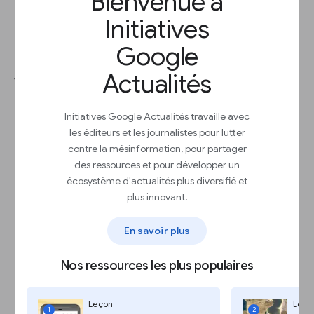
Bienvenue à
Initiatives
Google
Comprenez votre trafic en
Actualités
fonction des plages de temps
Initiatives Google Actualités travaille avec
Des plages de temps différentes vous donneront
les éditeurs et les journalistes pour lutter
des informations différentes sur votre trafic.
contre la mésinformation, pour partager
Cliquez sur le bouton
Date
en haut de la page
des ressources et pour développer un
pour ajuster votre plage de temps.
écosystème d'actualités plus diversifié et
plus innovant.
Sélectionnez
Date la plus récente
pour
voir les termes tendance et les articles
En savoir plus
d'actualité.
Sélectionnez
Trois derniers mois
ou une
période plus courte pour voir comment
Nos ressources les plus populaires
les grands articles se comportent.
Sélectionnez
Six derniers mois
ou une
période plus longue pour voir comment le
Leçon
Leço
1
2