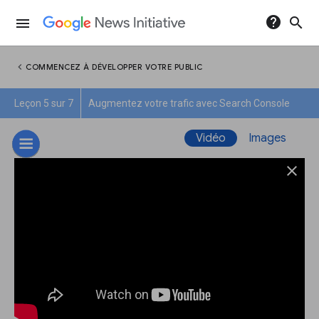
help
search
menu
chevron_left
COMMENCEZ À DÉVELOPPER VOTRE PUBLIC
Leçon 5 sur 7
Augmentez votre trafic avec Search Console
Vidéo
Images
close