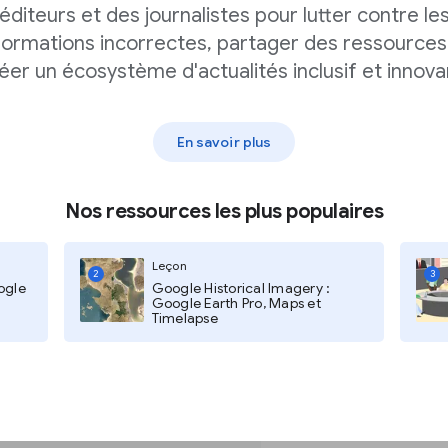
éditeurs et des journalistes pour lutter contre le
he
formations incorrectes, partager des ressources
éer un écosystème d'actualités inclusif et innova
sez les opérateurs de
 et
-
pour personnaliser
En savoir plus
Nos ressources les plus populaires
.gov
omaine noaa.gov.
Leçon
2
3
ogle
Google Historical Imagery :
Google Earth Pro, Maps et
Timelapse
ec le terme « noaa ».
re recherche en y
afin de réduire le