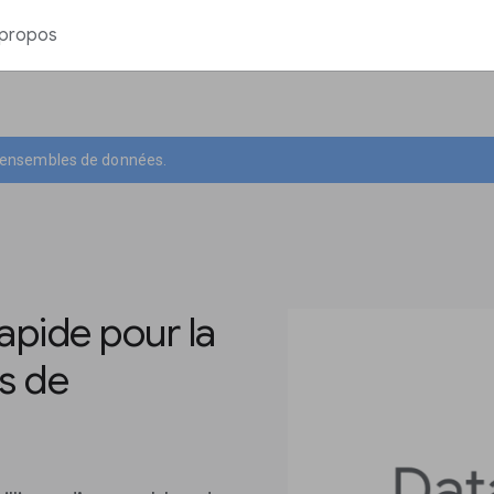
 propos
d’ensembles de données.
pide pour la
s de