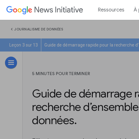
Ressources
À
chevron_left
JOURNALISME DE DONNÉES
Leçon 3 sur 13
Guide de démarrage rapide pour la recherche 
5 MINUTES POUR TERMINER
Guide de démarrage ra
recherche d’ensemble
données.