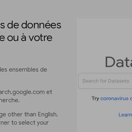
s de données
e ou à votre
 des ensembles de
arch.google.com et
cherche.
age other than English,
rner to select your