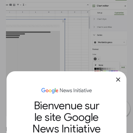
close
Bienvenue sur
le site Google
News Initiative
Faisons des reflets dans le graphique afin