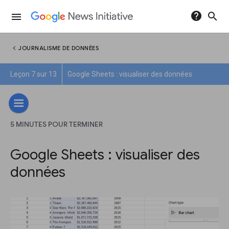
help
search
menu
chevron_left
JOURNALISME DE DONNÉES
Leçon 7 sur 13
Google Sheets : visualiser des données
5 MINUTES POUR TERMINER
Google Sheets : visualiser des
données