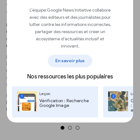
d’attirer l’attention de nos utilisateurs sur des
L'équipe Google News Initiative collabore
éléments en particulier.
avec des éditeurs et des journalistes pour
lutter contre les informations incorrectes,
ÉTAPE 1
partager des ressources et créer un
Changez la couleur de toutes les barres en gris. Dans l’Éditeur de
écosystème d'actualités inclusif et
graphique, sélectionnez Personnaliser > Séries et choisissez une
innovant.
nuance de gris foncé pour Brut mondial.
ÉTAPE 2
En savoir plus
Surlignons le film Jurassic Park, le plus vieux de la liste
(1993).Allez à Formater point de donnée et cliquez
Nos ressources les plus populaires
sur Ajouter.Sélectionnez Brut mondial : Jurassic Park et cliquez
sur OK. Choisissez la couleur rouge.
Leçon
Leço
ÉTAPE 3
1
2
Vérification : Recherche
Goog
Renouvelons l’opération afin de surligner les cinq films Harry
Google Image
: Go
Potter en bleu.
et T