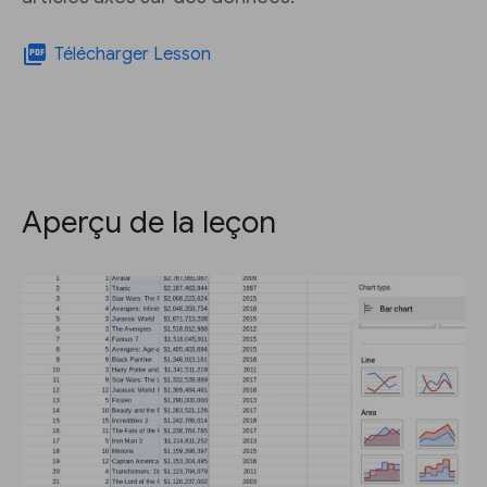
picture_as_pdf
Télécharger Lesson
Aperçu de la leçon