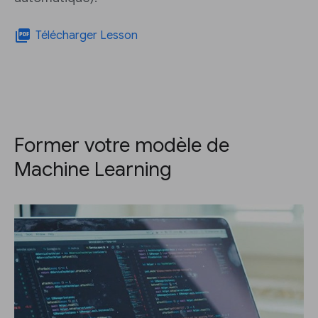
picture_as_pdf
Télécharger Lesson
Former votre modèle de
Machine Learning