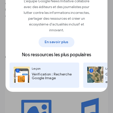
L'équipe Google News Initiative collabore
en tenant compte du contexte et du langage
avec des éditeurs et des journalistes pour
utilisé, afin que le modèle puisse rendre compte
lutter contre les informations incorrectes,
de la variation de votre espace problématique.
partager des ressources et créer un
écosystème d'actualités inclusif et
innovant.
En savoir plus
Nos ressources les plus populaires
Choix d’un algorithme
Leçon
Leço
1
2
Vérification : Recherche
Goog
Google Image
: Go
et T