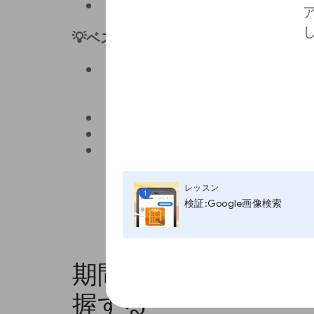
デバイス
💡ベスト プラクティス
[
検索クエリ
] で、「地域 スポーツ 
どサイト名を含む検索クエリを
何を求めてサイトにアクセスし
国ごとにフィルタを作成し、読
クリック率が最も高いタイトル
[
デバイス
] のデータを使用して
に注力するなど、形式に関する
レッスン
1
検証:Google画像検索
期間に基づいてトラ
握する