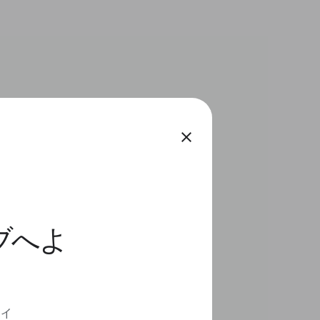
close
ィブへよ
ディ