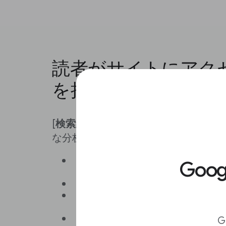
読者がサイトにアク
を把握する
[
検索結果
]、[
Discover
]、[
Google 
な分析情報を確認できます。
検索クエリ
（検索結果のみ）:
Goo
に読者が検索したもの
ページ
: クリック数や表示回数
検索での見え方
: テキスト、画
テンツのパフォーマンス
国
G