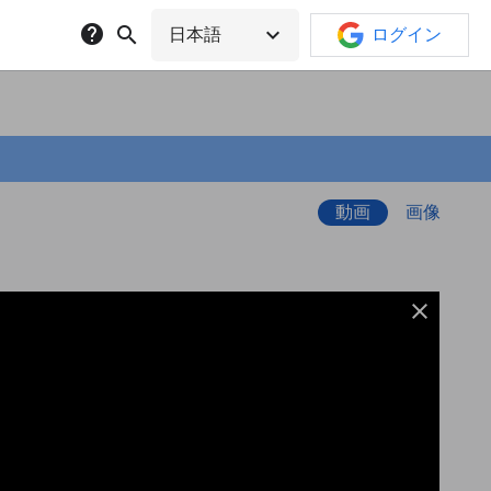
help
search
expand_more
日本語
ログイン
動画
画像
close