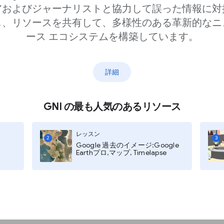
アおよびジャーナリストと協力して誤った情報に対
し、リソースを共有して、多様性のある革新的なニ
ース エコシステムを構築しています。
Example Times」な
調べることで、読者が
ているのかを特定する
詳細
者のデータを確認する
と説明文を特定する
GNI の最も人気のあるリソース
、モバイル レイアウト
意思決定を行う
レッスン
2
3
Google 過去のイメージ:Google
Earthプロ,マップ, Timelapse
フィックを把