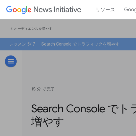
リソース
Goo
chevron_left
オーディエンスを増やす
レッスン 5/ 7
Search Console でトラフィックを増やす
15 分 で完了
Search Console
増やす