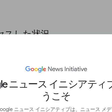
セスした状況
ニュース
] では、次のよう
 サイトにアクセスする際
gle ニュース イニシアテ
が最も多いページ
うこそ
像、動画、ニュース コン
oogle ニュース イニシアティブは、ニュース メ