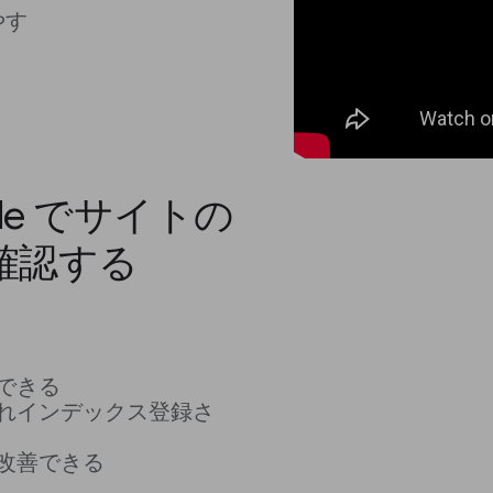
やす
nsole でサイトの
確認する
できる
れインデックス登録さ
改善できる