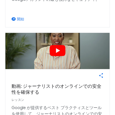
開始
arrow_outward
動画: ジャーナリストのオンラインでの安全
性を確保する
レッスン
Google が提供するベスト プラクティスとツール
を使用して、ジャーナリストのオンラインでの安