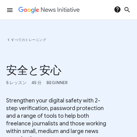
help
search
menu
chevron_left
すべてのトレーニング
安全と安心
5 レッスン
45 分
BEGINNER
Strengthen your digital safety with 2-
step verification, password protection
and a range of tools to help both
freelance journalists and those working
within small, medium and large news