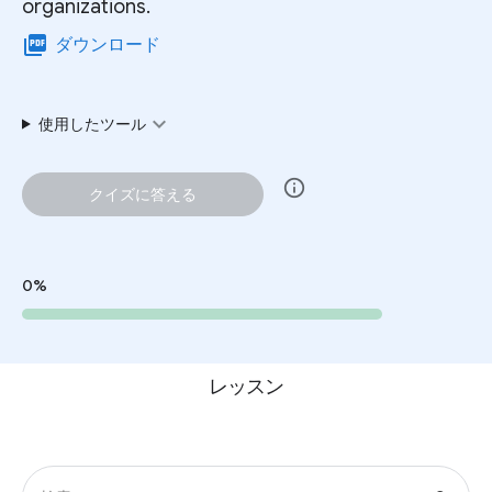
organizations.
picture_as_pdf
ダウンロード
expand_more
使用したツール
info
クイズに答える
0%
レッスン