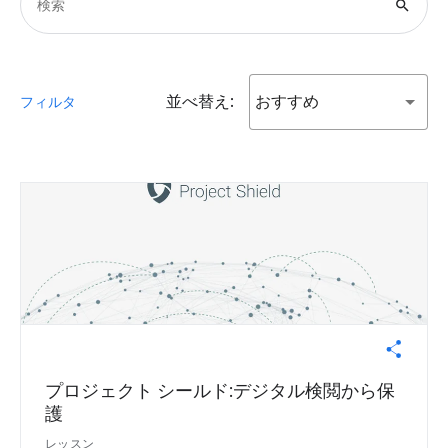
search
並べ替え:
おすすめ
フィルタ
プロジェクト シールド:デジタル検閲から保
護
レッスン