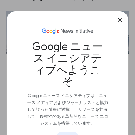
close
Google ニュー
ス イニシアテ
ィブへようこ
Global Fishing Watch：漁船と船舶を監視す
そ
る
レッスン
Google ニュース イニシアティブは、ニュ
Global Fishing Watchのマッピングツールを使用
ース メディアおよびジャーナリストと協力
して、地球規模における漁獲活動を追跡するため
して誤った情報に対抗し、リソースを共有
のガイド。
して、多様性のある革新的なニュース エコ
システムを構築しています。