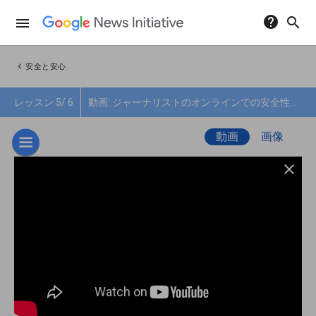
help
search
menu
chevron_left
安全と安心
レッスン 5/ 6
動画: ジャーナリストのオンラインでの安全性を確保する
動画
画像
close