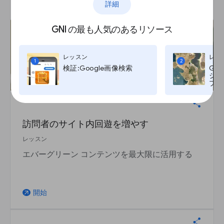
開始
詳細
arrow_outward
GNI の最も人気のあるリソース
レッスン
レッ
1
2
検証:Google画像検索
Go
ジ:G
プ, T
訪問者のサイト内回遊を増やす
レッスン
エバーグリーン コンテンツを最大限に活用する
開始
arrow_outward