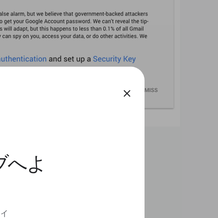
close
ィブへよ
ディ