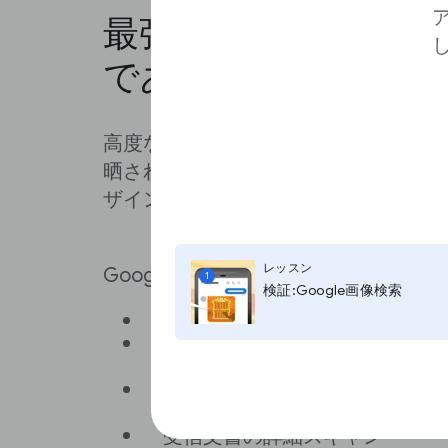
最強力なアカウント
であなた自身を保護
高度な保護プログラムは、攻撃のター
晒されている多くの個人のGoogle
ザインされています。
レッスン
Googleの高度な保護プログラムが供
1
検証:Google画像検索
フィッシング詐欺に対する最も
悪意のある安全ではないアプリ
ータの保護
詐欺アカウントによる復旧の要
証
受信文書の詳細スキャン