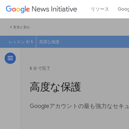
リソース
Goo
chevron_left
安全と安心
レッスン 4/ 6
高度な保護
5 分 で完了
高度な保護
Googleアカウントの最も強力なセキ