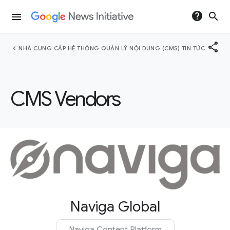
help
search
menu
share
chevron_left
NHÀ CUNG CẤP HỆ THỐNG QUẢN LÝ NỘI DUNG (CMS) TIN TỨC
CMS Vendors
Naviga Global