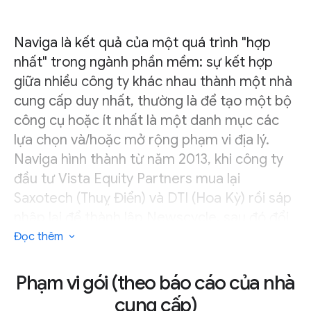
Naviga là kết quả của một quá trình "hợp
nhất" trong ngành phần mềm: sự kết hợp
giữa nhiều công ty khác nhau thành một nhà
cung cấp duy nhất, thường là để tạo một bộ
công cụ hoặc ít nhất là một danh mục các
lựa chọn và/hoặc mở rộng phạm vi địa lý.
Naviga hình thành từ năm 2013, khi công ty
đầu tư Vista Equity Partners mua lại
Saxotech (Thuỵ Điển) và DTI (Hoa Kỳ) rồi sáp
nhập lại để thành lập Newscycle, sau đó đổi
tên thành Naviga Global vào năm 2019. Các
Đọc thêm
năm qua, Naviga đã mua lại (và đôi khi lại
tách ra) nhiều công cụ về độc giả, gói thuê
Phạm vi gói (theo báo cáo của nhà
bao, quản lý quảng cáo và nội dung, bao
cung cấp)