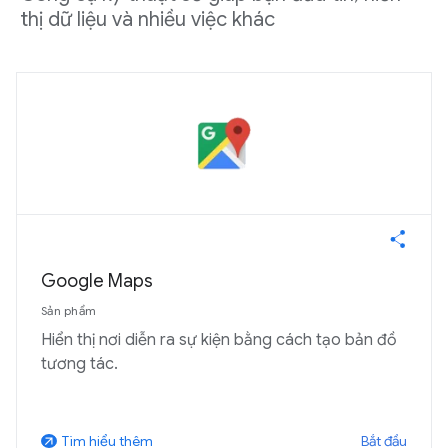
thị dữ liệu và nhiều việc khác
Google Maps
Sản phẩm
Hiển thị nơi diễn ra sự kiện bằng cách tạo bản đồ
tương tác.
Bắt đầu
Tìm hiểu thêm
arrow_outward