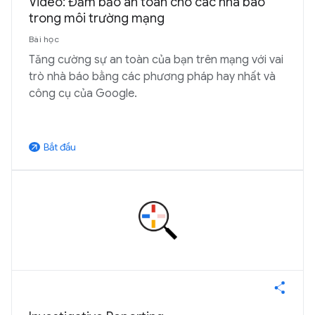
Video: Đảm bảo an toàn cho các nhà báo
trong môi trường mạng
Bài học
Tăng cường sự an toàn của bạn trên mạng với vai
trò nhà báo bằng các phương pháp hay nhất và
công cụ của Google.
Bắt đầu
arrow_outward