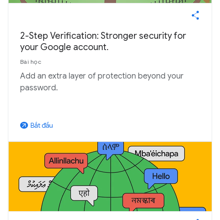
2-Step Verification: Stronger security for
your Google account.
Bài học
Add an extra layer of protection beyond your
password.
Bắt đầu
arrow_outward