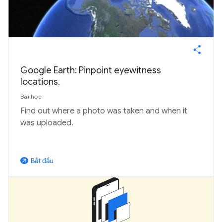
Google Earth: Pinpoint eyewitness
locations.
Bài học
Find out where a photo was taken and when it
was uploaded.
Bắt đầu
arrow_outward