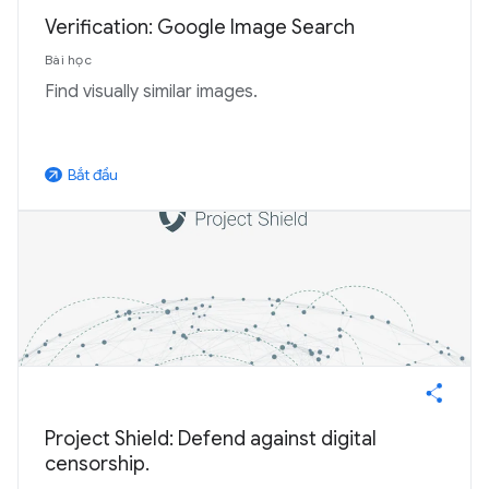
Verification: Google Image Search
Bài học
Find visually similar images.
Bắt đầu
arrow_outward
Project Shield: Defend against digital
censorship.