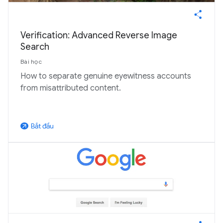
Verification: Advanced Reverse Image
Search
Bài học
How to separate genuine eyewitness accounts
from misattributed content.
Bắt đầu
arrow_outward