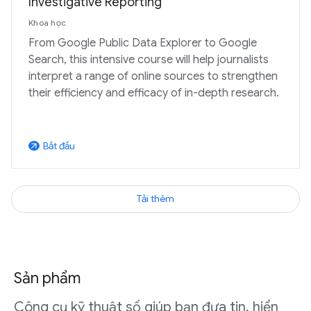
Investigative Reporting
Khóa học
From Google Public Data Explorer to Google
Search, this intensive course will help journalists
interpret a range of online sources to strengthen
their efficiency and efficacy of in-depth research.
Bắt đầu
arrow_outward
Tải thêm
Sản phẩm
Công cụ kỹ thuật số giúp bạn đưa tin, hiển