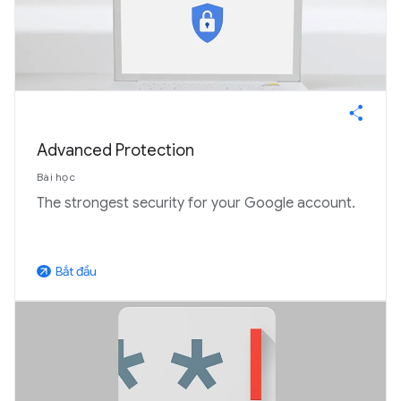
Advanced Protection
Bài học
The strongest security for your Google account.
Bắt đầu
arrow_outward