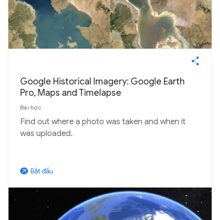
Google Historical Imagery: Google Earth
Pro, Maps and Timelapse
Bài học
Find out where a photo was taken and when it
was uploaded.
Bắt đầu
arrow_outward