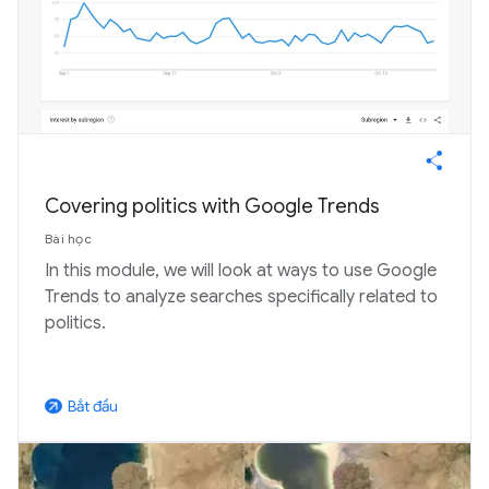
Covering politics with Google Trends
Bài học
In this module, we will look at ways to use Google
Trends to analyze searches specifically related to
politics.
Bắt đầu
arrow_outward