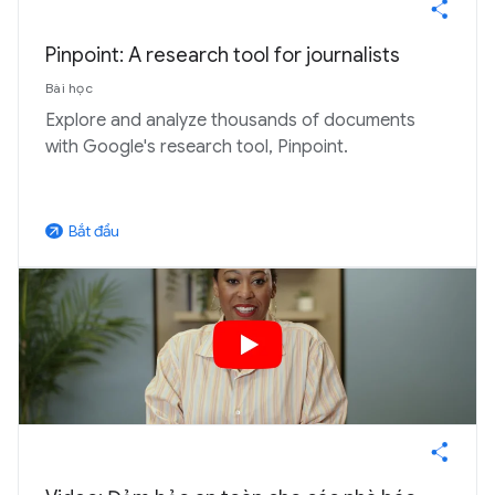
Pinpoint: A research tool for journalists
Bài học
Explore and analyze thousands of documents
with Google's research tool, Pinpoint.
Bắt đầu
arrow_outward