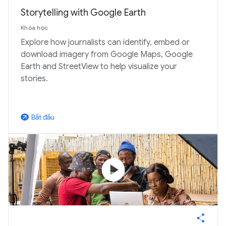
Storytelling with Google Earth
Khóa học
Explore how journalists can identify, embed or
download imagery from Google Maps, Google
Earth and StreetView to help visualize your
stories.
Bắt đầu
arrow_outward
play_circle