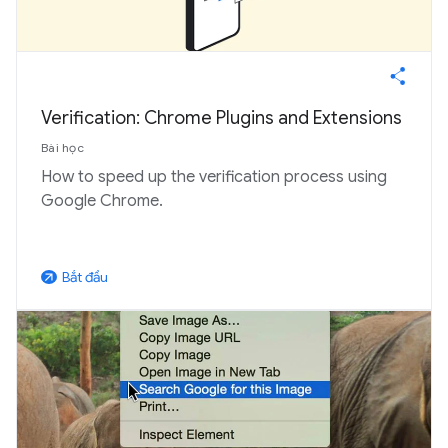
Verification: Chrome Plugins and Extensions
Bài học
How to speed up the verification process using
Google Chrome.
Bắt đầu
arrow_outward