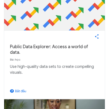
Public Data Explorer: Access a world of
data.
Bài học
Use high-quality data sets to create compelling
visuals.
Bắt đầu
arrow_outward