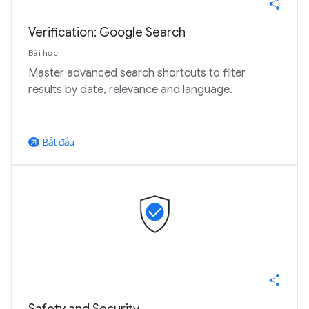
Verification: Google Search
Bài học
Master advanced search shortcuts to filter
results by date, relevance and language.
Bắt đầu
arrow_outward
Safety and Security