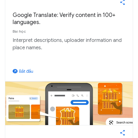
Google Translate: Verify content in 100+
languages.
Bài học
Interpret descriptions, uploader information and
place names.
Bắt đầu
arrow_outward