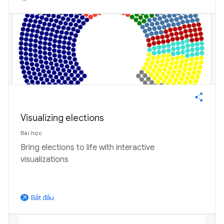
Visualizing elections
Bài học
Bring elections to life with interactive
visualizations
Bắt đầu
arrow_outward