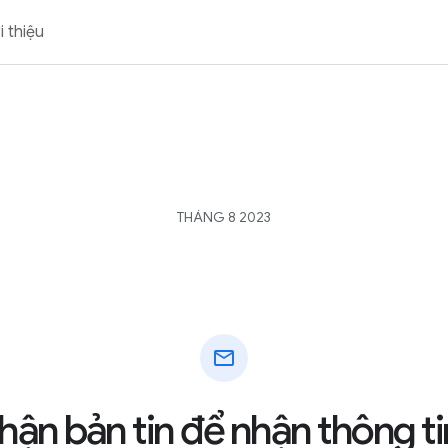
i thiệu
THÁNG 8 2023
mail
hận bản tin để nhận thông ti