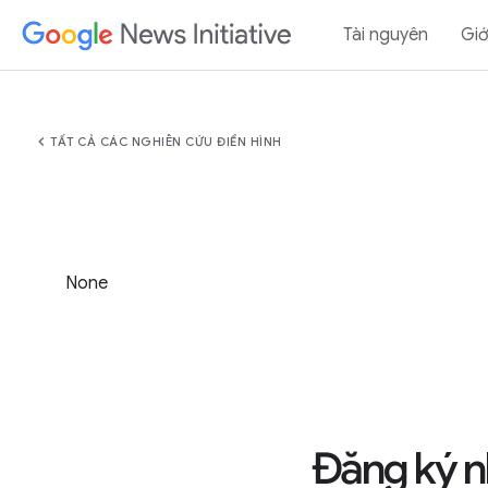
Tài nguyên
Giớ
chevron_left
TẤT CẢ CÁC NGHIÊN CỨU ĐIỂN HÌNH
None
Đăng ký n