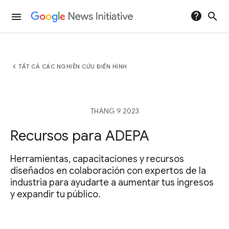
help
search
menu
chevron_left
TẤT CẢ CÁC NGHIÊN CỨU ĐIỂN HÌNH
THÁNG 9 2023
Recursos para ADEPA
Herramientas, capacitaciones y recursos
diseñados en colaboración con expertos de la
industria para ayudarte a aumentar tus ingresos
y expandir tu público.